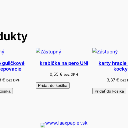
o
v
é
B
dukty
E
I
N
 guličkové
krabička na pero UNI
karty hracie 
ilepovacie
kocky
0,55
€
bez DPH
18
€
3,37
€
bez DPH
bez
Pridať do košíka
košíka
Pridať do košíka