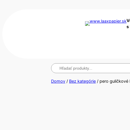
V
s
Hľadanie
Domov
/
Bez kategórie
/ pero guličkové