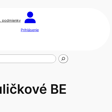
. podmienky
Prihlásenie
uličkové BE