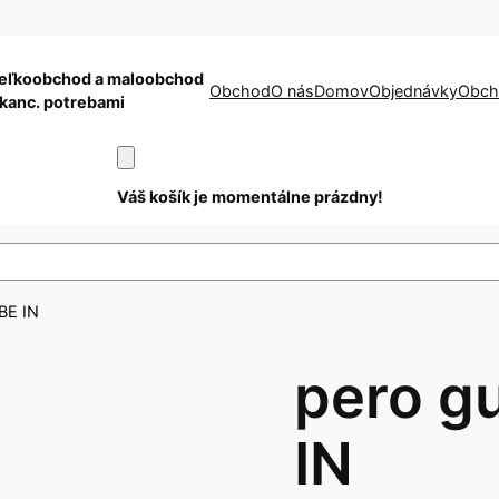
eľkoobchod a maloobchod
Obchod
O nás
Domov
Objednávky
Obch
 kanc. potrebami
Váš košík je momentálne prázdny!
 BE IN
pero g
IN