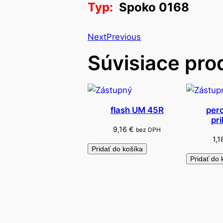
Typ:
Spoko 0168
Next
Previous
Súvisiace pro
flash UM 45R
pero
pr
9,16
€
bez DPH
1,
Pridať do košíka
Pridať do 