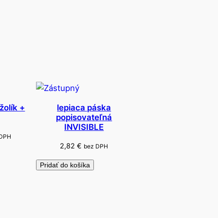
žolík +
lepiaca páska
popisovateľná
INVISIBLE
 DPH
2,82
€
bez DPH
Pridať do košíka