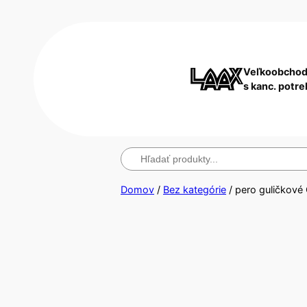
Veľkoobchod
s kanc. potr
Hľadanie
Domov
/
Bez kategórie
/ pero guličkov