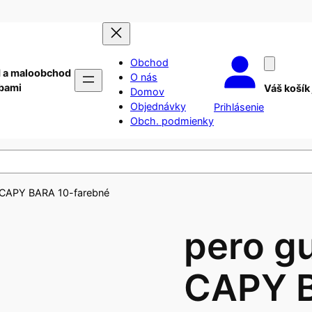
Obchod
 a maloobchod
O nás
ebami
Váš košík
Domov
Objednávky
Prihlásenie
Obch. podmienky
é CAPY BARA 10-farebné
pero g
CAPY 