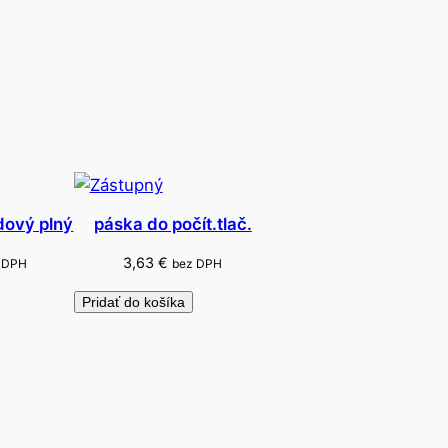
dový plný
páska do počít.tlač.
3,63
€
 DPH
bez DPH
Pridať do košíka