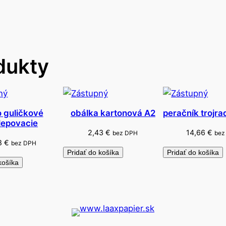
o
v
é
C
dukty
A
P
Y
B
A
 guličkové
obálka kartonová A2
peračník trojra
ilepovacie
R
2,43
€
14,66
€
bez DPH
bez
A
18
€
bez DPH
1
Pridať do košíka
Pridať do košíka
košíka
0
-
f
a
r