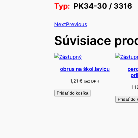
Typ:
PK34-30 / 3316
Next
Previous
Súvisiace pro
obrus na škol.lavicu
pero
pr
1,21
€
bez DPH
1,
Pridať do košíka
Pridať do 