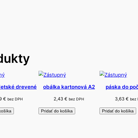
k
o
v
é
g
u
m
dukty
o
v
a
t
detské drevené
obálka kartonová A2
páska do počí
e
ľ
59
€
2,43
€
3,63
€
bez DPH
bez DPH
bez
n
košíka
Pridať do košíka
Pridať do košíka
é
S
T