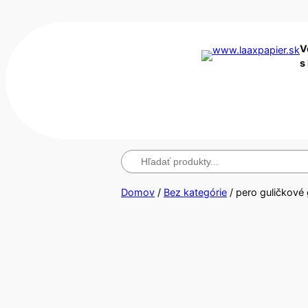
V
s
Hľadanie
Domov
/
Bez kategórie
/ pero guličkov