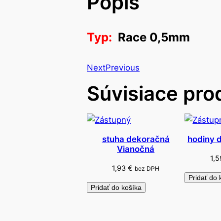
Popis
Typ:
Race 0,5mm
Next
Previous
Súvisiace pro
stuha dekoračná
hodiny 
Vianočná
1,
1,93
€
bez DPH
Pridať do 
Pridať do košíka