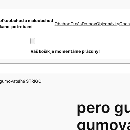
eľkoobchod a maloobchod
Obchod
O nás
Domov
Objednávky
Obch
 kanc. potrebami
Váš košík je momentálne prázdny!
é gumovateľné STRIGO
pero g
gumova