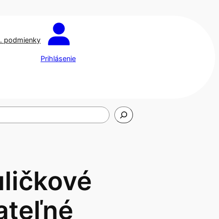
. podmienky
Prihlásenie
uličkové
teľné