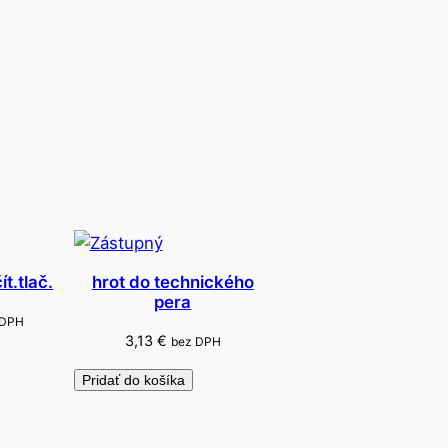
t.tlač.
hrot do technického
pera
 DPH
3,13
€
bez DPH
Pridať do košíka