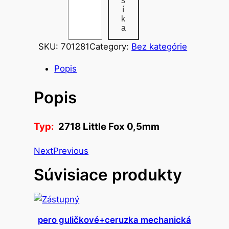
š
o
í
p
k
a
e
r
SKU:
701281
Category:
Bez kategórie
o
Popis
g
u
Popis
m
o
v
Typ:
2718 Little Fox 0,5mm
a
Next
Previous
t
e
Súvisiace produkty
ľ
n
é
š
pero guličkové+ceruzka mechanická