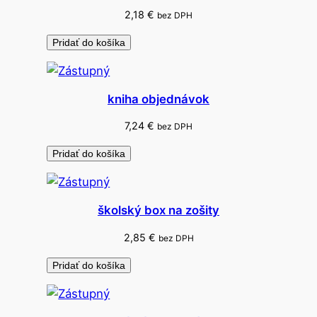
t
2,18
€
bez DPH
i
k
Pridať do košíka
a
c
i
kniha objednávok
e
7,24
€
bez DPH
C
O
Pridať do košíka
L
O
R
školský box na zošity
I
2,85
€
bez DPH
N
O
Pridať do košíka