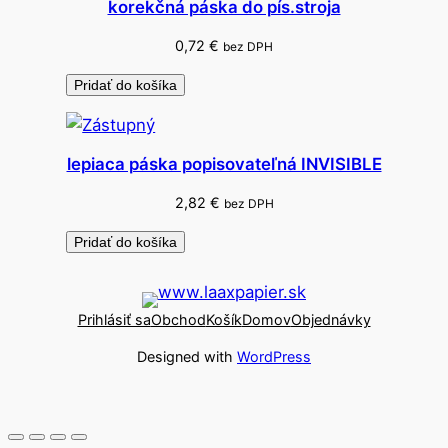
korekčná páska do pís.stroja
0,72
€
bez DPH
Pridať do košíka
lepiaca páska popisovateľná INVISIBLE
2,82
€
bez DPH
Pridať do košíka
Prihlásiť sa
Obchod
Košík
Domov
Objednávky
Designed with
WordPress