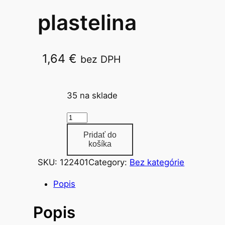
plastelina
1,64
€
bez DPH
200g /12ks MFP
35 na sklade
m
n
Pridať do
o
košíka
ž
SKU:
122401
Category:
Bez kategórie
s
t
Popis
v
Popis
o
p