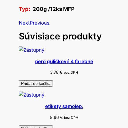
l
Typ:
200g /12ks MFP
a
s
Next
Previous
t
Súvisiace produkty
e
l
i
n
pero guličkové 4 farebné
a
3,78
€
bez DPH
Pridať do košíka
etikety samolep.
8,66
€
bez DPH