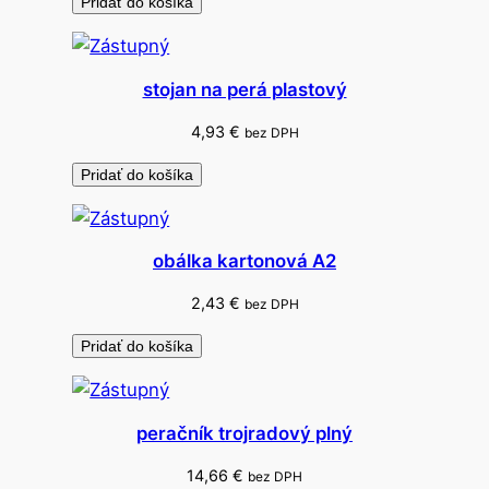
Pridať do košíka
stojan na perá plastový
4,93
€
bez DPH
Pridať do košíka
obálka kartonová A2
2,43
€
bez DPH
Pridať do košíka
peračník trojradový plný
14,66
€
bez DPH