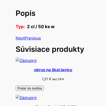
v
o
Popis
p
o
h
Typ:
2 cl / 50 ks w
á
r
Next
Previous
k
Súvisiace produkty
r
i
š
t
obrus na škol.lavicu
á
1,21
€
bez DPH
ľ
2
Pridať do košíka
c
l