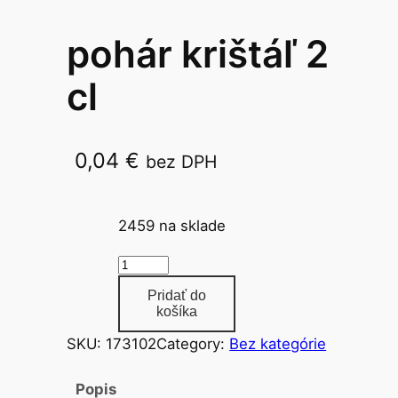
pohár krištáľ 2
cl
0,04
€
bez DPH
2 cl / 50 ks w
2459 na sklade
m
n
Pridať do
o
košíka
ž
SKU:
173102
Category:
Bez kategórie
s
t
Popis