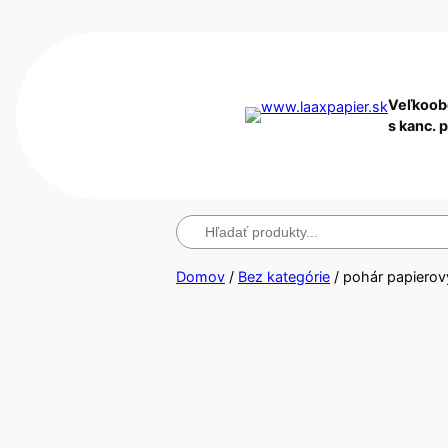
Veľkoob
s kanc. 
Hľadanie
Domov
/
Bez kategórie
/ pohár papierov