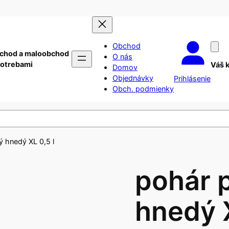
Obchod
chod a maloobchod
O nás
potrebami
Váš 
Domov
Objednávky
Prihlásenie
Obch. podmienky
ý hnedý XL 0,5 l
pohár 
hnedý X