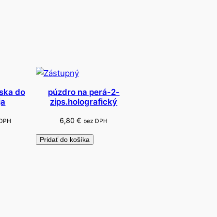
ska do
púzdro na perá-2-
ja
zips.holografický
6,80
€
 DPH
bez DPH
Pridať do košíka