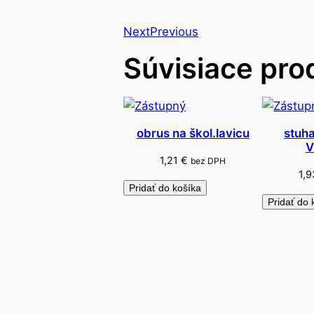
Next
Previous
Súvisiace pro
obrus na škol.lavicu
stuh
V
1,21
€
bez DPH
1,
Pridať do košíka
Pridať do 