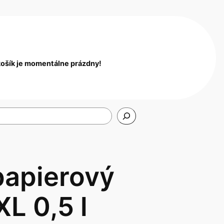
košík je momentálne prázdny!
papierový
L 0,5 l