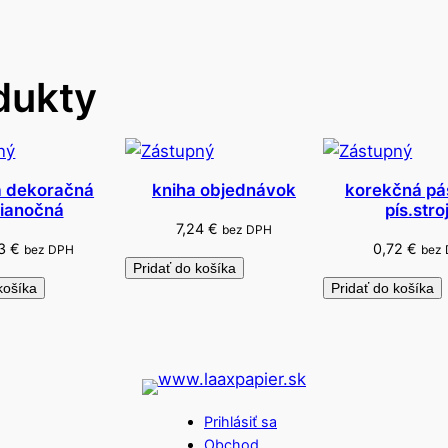
r
o
v
dukty
ý
h
n
e
d
a dekoračná
kniha objednávok
korekčná pá
ianočná
pís.stro
ý
7,24
€
bez DPH
X
93
€
0,72
€
bez DPH
bez
L
Pridať do košíka
košíka
Pridať do košíka
0
,
5
l
Prihlásiť sa
Obchod