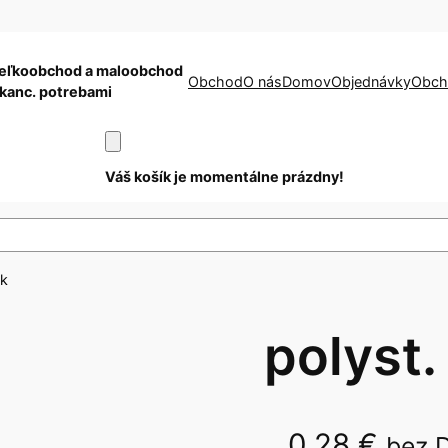
eľkoobchod a maloobchod
Obchod
O nás
Domov
Objednávky
Obch
 kanc. potrebami
Váš košík je momentálne prázdny!
ak
polyst.
0,28
€
bez 