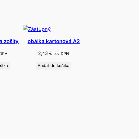
a zošity
obálka kartonová A2
2,43
€
 DPH
bez DPH
ošíka
Pridať do košíka