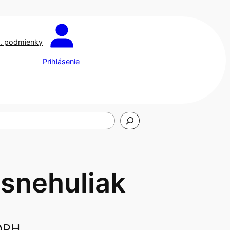
. podmienky
Prihlásenie
 snehuliak
DPH