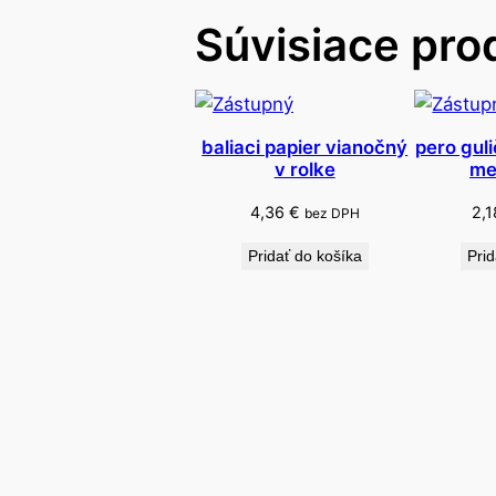
Súvisiace pro
baliaci papier vianočný
pero gul
v rolke
me
4,36
€
2,
bez DPH
Pridať do košíka
Prid