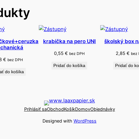
i
dukty
a
k
ičkové+ceruzka
krabička na pero UNI
školský box n
chanická
0,55
€
2,85
€
bez DPH
bez
18
€
bez DPH
Pridať do košíka
Pridať do k
ať do košíka
Prihlásiť sa
Obchod
Košík
Domov
Objednávky
Designed with
WordPress