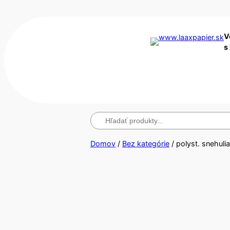
V
s
Hľadanie
Domov
/
Bez kategórie
/ polyst. snehuli