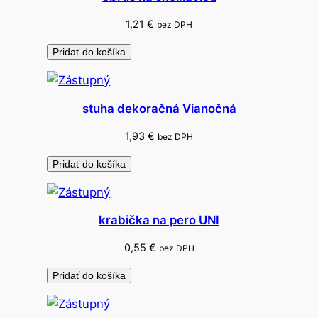
d
o
1,21
€
bez DPH
b
Pridať do košíka
a
stuha dekoračná Vianočná
1,93
€
bez DPH
Pridať do košíka
krabička na pero UNI
0,55
€
bez DPH
Pridať do košíka