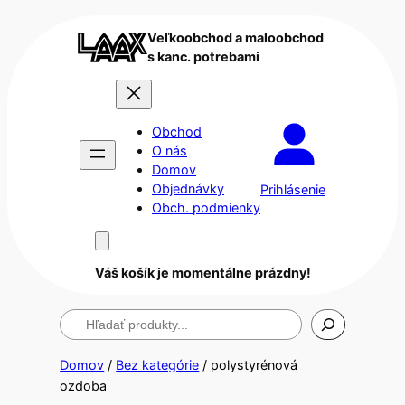
Veľkoobchod a maloobchod
s kanc. potrebami
Obchod
O nás
Domov
Objednávky
Prihlásenie
Obch. podmienky
Váš košík je momentálne prázdny!
Hľadanie
Domov
/
Bez kategórie
/ polystyrénová
ozdoba