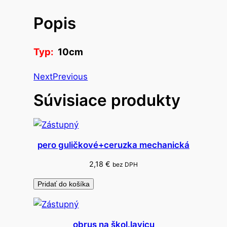
v
Popis
o
p
o
Typ:
10cm
l
y
Next
Previous
s
Súvisiace produkty
t
y
r
é
pero guličkové+ceruzka mechanická
n
o
2,18
€
bez DPH
v
Pridať do košíka
á
o
z
obrus na škol.lavicu