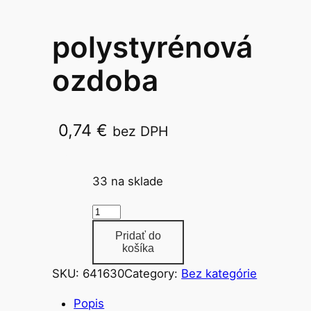
polystyrénová
ozdoba
0,74
€
bez DPH
10cm
33 na sklade
m
n
Pridať do
o
košíka
ž
SKU:
641630
Category:
Bez kategórie
s
t
Popis