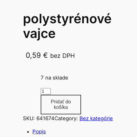
polystyrénové
vajce
0,59
€
bez DPH
7x11cm
7 na sklade
m
n
Pridať do
o
košíka
ž
SKU:
641674
Category:
Bez kategórie
s
t
Popis