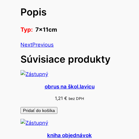
v
Popis
o
p
o
Typ:
7x11cm
l
y
Next
Previous
s
Súvisiace produkty
t
y
r
é
obrus na škol.lavicu
n
o
1,21
€
bez DPH
v
Pridať do košíka
é
v
a
kniha objednávok
j