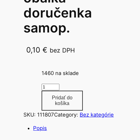
doručenka
samop.
0,10
€
bez DPH
C5
1460 na sklade
m
n
Pridať do
o
košíka
ž
SKU:
111807
Category:
Bez kategórie
s
t
Popis
v