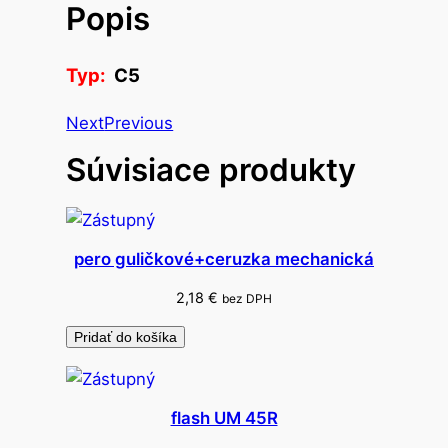
Popis
o
p
o
Typ:
C5
š
t
Next
Previous
o
Súvisiace produkty
v
á
o
b
pero guličkové+ceruzka mechanická
á
l
2,18
€
bez DPH
k
Pridať do košíka
a
d
o
flash UM 45R
r