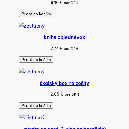
u
9,16
€
bez DPH
č
Pridať do košíka
e
n
k
kniha objednávok
a
s
7,24
€
bez DPH
a
Pridať do košíka
m
o
p
školský box na zošity
.
2,85
€
bez DPH
Pridať do košíka
púzdro na perá-2-zips.holografický