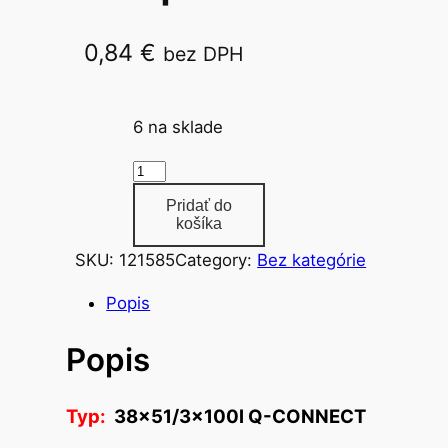
0,84
€
bez DPH
38×51/3x100l Q-CONNECT
6 na sklade
m
n
Pridať do
o
košíka
ž
SKU:
121585
Category:
Bez kategórie
s
t
Popis
v
Popis
o
p
o
Typ:
38×51/3x100l Q-CONNECT
z