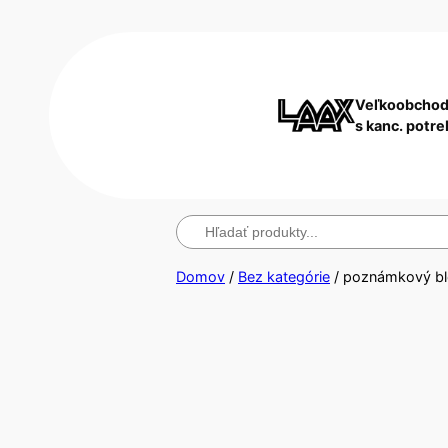
Veľkoobchod
s kanc. potr
Hľadanie
Domov
/
Bez kategórie
/ poznámkový bl