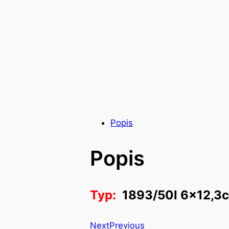
Popis
Popis
Typ:
1893/50l 6×12,3
Next
Previous