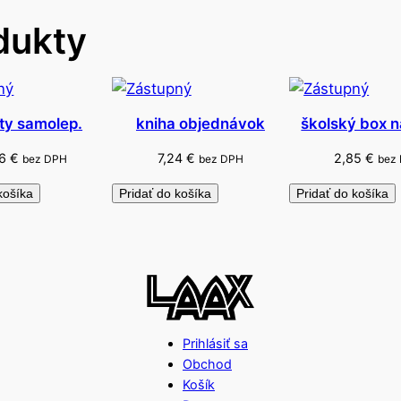
o
dukty
k
–
m
o
b
ety samolep.
kniha objednávok
školský box n
i
66
€
7,24
€
2,85
€
bez DPH
bez DPH
bez
l
košíka
Pridať do košíka
Pridať do košíka
Prihlásiť sa
Obchod
Košík