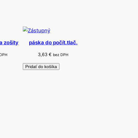
a zošity
páska do počít.tlač.
3,63
€
 DPH
bez DPH
Pridať do košíka