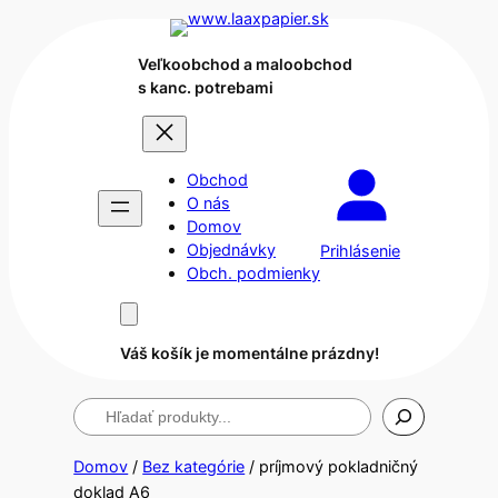
Veľkoobchod a maloobchod
s kanc. potrebami
Obchod
O nás
Domov
Objednávky
Prihlásenie
Obch. podmienky
Váš košík je momentálne prázdny!
Hľadanie
Domov
/
Bez kategórie
/ príjmový pokladničný
doklad A6