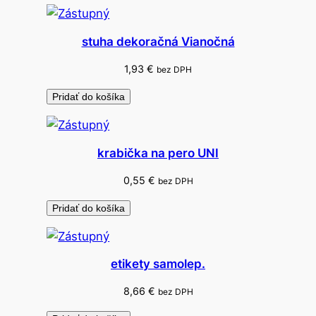
d
n
stuha dekoračná Vianočná
i
č
1,93
€
bez DPH
n
Pridať do košíka
ý
d
o
krabička na pero UNI
k
l
0,55
€
bez DPH
a
Pridať do košíka
d
A
6
etikety samolep.
8,66
€
bez DPH