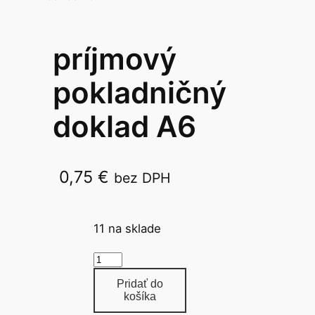
príjmový
pokladničný
doklad A6
0,75
€
bez DPH
043
11 na sklade
m
n
Pridať do
o
košíka
ž