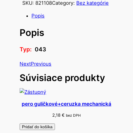
SKU:
821108
Category:
Bez kategórie
s
t
Popis
v
Popis
o
p
r
Typ:
043
í
j
Next
Previous
m
Súvisiace produkty
o
v
ý
p
pero guličkové+ceruzka mechanická
o
k
2,18
€
bez DPH
l
Pridať do košíka
a