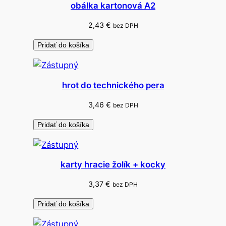
obálka kartonová A2
.
1
2,43
€
bez DPH
0
Pridať do košíka
0
k
s
hrot do technického pera
3,46
€
bez DPH
Pridať do košíka
karty hracie žolík + kocky
3,37
€
bez DPH
Pridať do košíka