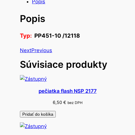
t
Popis
v
Popis
o
p
r
Typ:
PP451-10 /12118
i
p
Next
Previous
í
Súvisiace produkty
n
a
č
k
pečiatka flash NSP 2177
y
p
6,50
€
bez DPH
l
Pridať do košíka
a
s
t