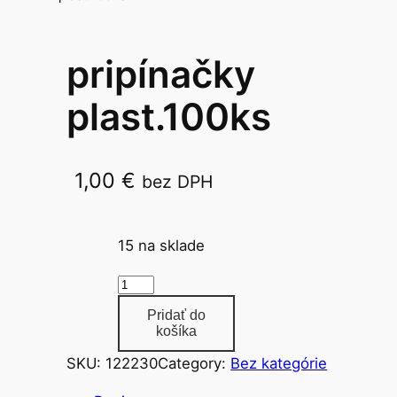
pripínačky
plast.100ks
1,00
€
bez DPH
PP451-10 /12118
15 na sklade
m
n
Pridať do
o
košíka
ž
SKU:
122230
Category:
Bez kategórie
s