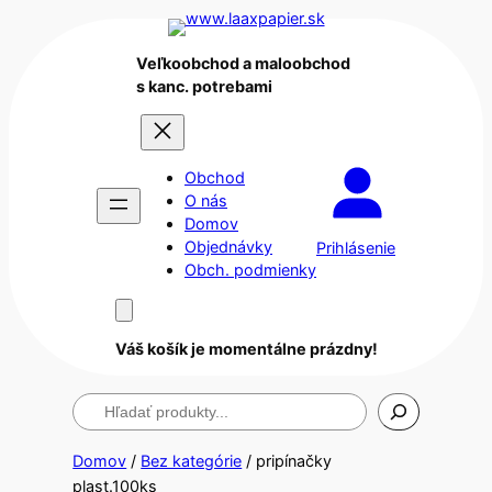
Veľkoobchod a maloobchod
s kanc. potrebami
Obchod
O nás
Domov
Objednávky
Prihlásenie
Obch. podmienky
Váš košík je momentálne prázdny!
Hľadanie
Domov
/
Bez kategórie
/ pripínačky
plast.100ks