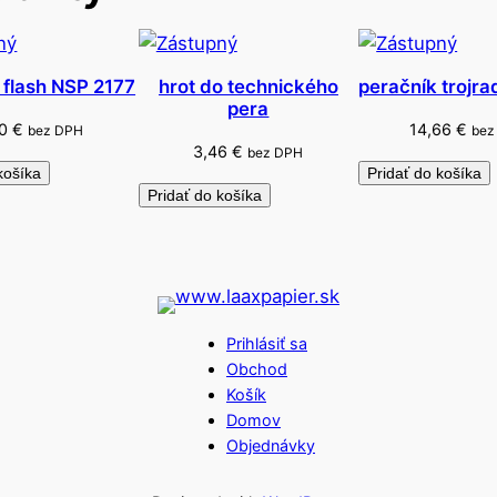
 flash NSP 2177
hrot do technického
peračník trojra
pera
50
€
14,66
€
bez DPH
bez
3,46
€
bez DPH
košíka
Pridať do košíka
Pridať do košíka
Prihlásiť sa
Obchod
Košík
Domov
Objednávky