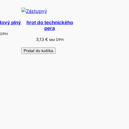
dový plný
hrot do technického
pera
 DPH
3,13
€
bez DPH
Pridať do košíka