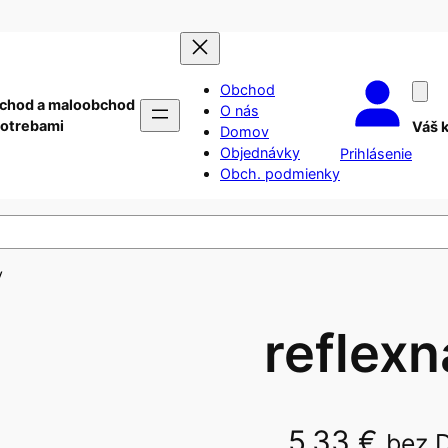
Obchod
chod a maloobchod
O nás
potrebami
Váš 
Domov
Objednávky
Prihlásenie
Obch. podmienky
V
reflexn
5,33
€
bez 