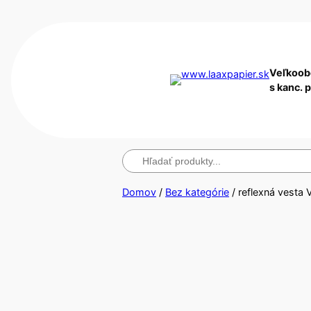
Veľkoob
s kanc. 
Hľadanie
Domov
/
Bez kategórie
/ reflexná vesta 