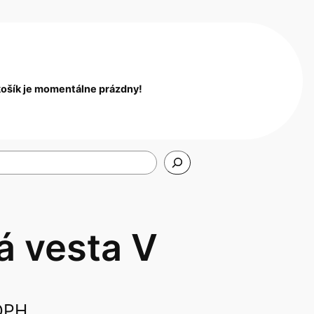
košík je momentálne prázdny!
á vesta V
DPH