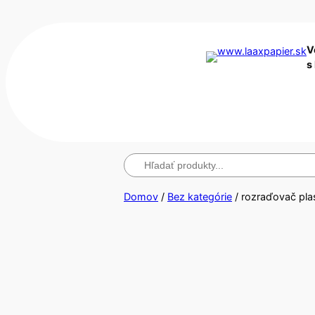
V
s
Hľadanie
Domov
/
Bez kategórie
/ rozraďovač pla