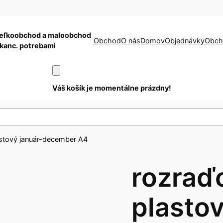
eľkoobchod a maloobchod
Obchod
O nás
Domov
Objednávky
Obch
 kanc. potrebami
Váš košík je momentálne prázdny!
stový január-december A4
rozraď
plastov