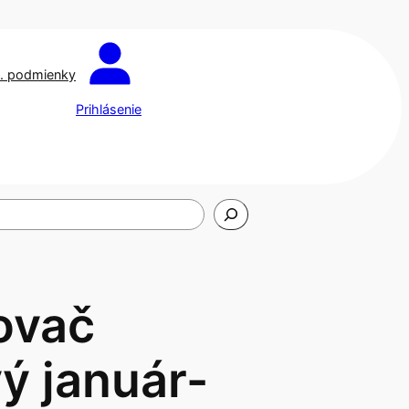
. podmienky
Prihlásenie
ovač
ý január-