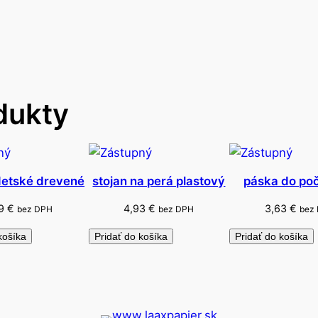
č
p
l
a
s
dukty
t
o
v
ý
j
detské drevené
stojan na perá plastový
páska do počí
a
59
€
4,93
€
3,63
€
bez DPH
bez DPH
bez
n
u
košíka
Pridať do košíka
Pridať do košíka
á
r
-
d