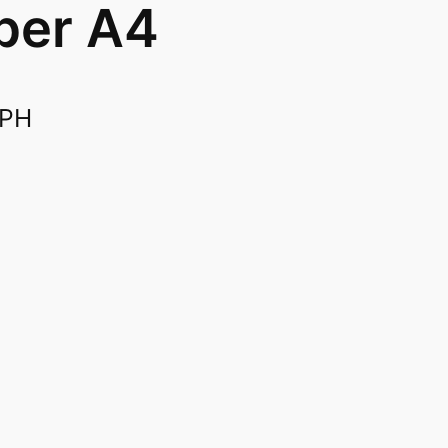
ber A4
DPH