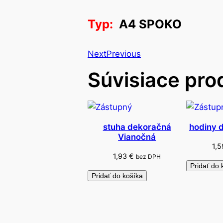
Typ:
A4 SPOKO
Next
Previous
Súvisiace pro
stuha dekoračná
hodiny 
Vianočná
1,
1,93
€
bez DPH
Pridať do 
Pridať do košíka