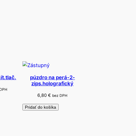
t.tlač.
púzdro na perá-2-
zips.holografický
 DPH
6,80
€
bez DPH
Pridať do košíka