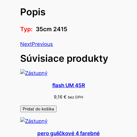
v
Popis
o
š
a
Typ:
35cm 2415
b
l
Next
Previous
ó
Súvisiace produkty
n
a
v
i
flash UM 45R
a
n
9,16
€
bez DPH
o
Pridať do košíka
č
n
á
pero guličkové 4 farebné