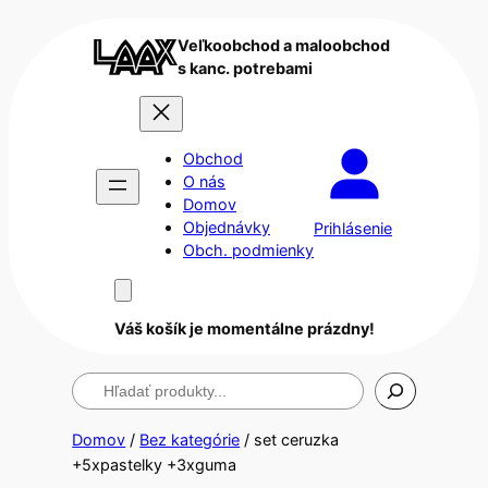
Veľkoobchod a maloobchod
s kanc. potrebami
Obchod
O nás
Domov
Objednávky
Prihlásenie
Obch. podmienky
Váš košík je momentálne prázdny!
Hľadanie
Domov
/
Bez kategórie
/ set ceruzka
+5xpastelky +3xguma