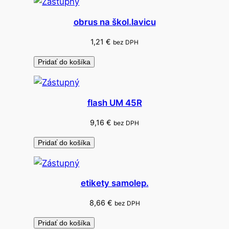
x
p
obrus na škol.lavicu
a
s
1,21
€
bez DPH
t
Pridať do košíka
e
l
k
flash UM 45R
y
+
9,16
€
bez DPH
3
Pridať do košíka
x
g
u
etikety samolep.
m
a
8,66
€
bez DPH
Pridať do košíka