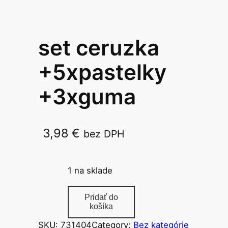
set ceruzka
+5xpastelky
+3xguma
3,98
€
bez DPH
KIDEA 1052
1 na sklade
m
Pridať do
n
košíka
o
SKU:
731404
Category:
Bez kategórie