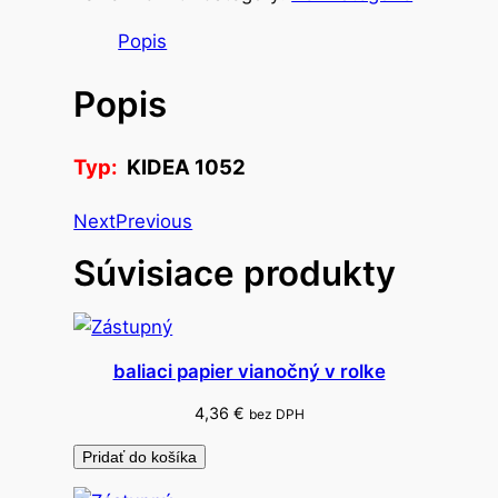
ž
s
Popis
t
Popis
v
o
s
Typ:
KIDEA 1052
e
t
Next
Previous
c
Súvisiace produkty
e
r
u
z
baliaci papier vianočný v rolke
k
a
4,36
€
bez DPH
+
Pridať do košíka
5