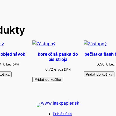
a
s
g
u
dukty
m
o
u
 objednávok
korekčná páska do
pečiatka flash
pís.stroja
24
€
6,50
€
bez DPH
bez
0,72
€
bez DPH
košíka
Pridať do košíka
Pridať do košíka
Prihlásiť sa