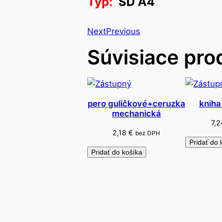
Typ:
SD A4
Next
Previous
Súvisiace pro
pero guličkové+ceruzka
kniha
mechanická
7,
2,18
€
bez DPH
Pridať do 
Pridať do košíka