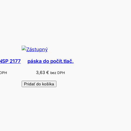
 NSP 2177
páska do počít.tlač.
3,63
€
 DPH
bez DPH
Pridať do košíka