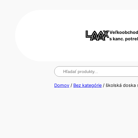
Veľkoobchod
s kanc. potr
Hľadanie
Domov
/
Bez kategórie
/ školská doska