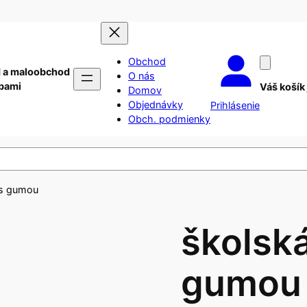
Obchod
 a maloobchod
O nás
ebami
Váš košík
Domov
Objednávky
Prihlásenie
Obch. podmienky
 s gumou
školsk
gumou