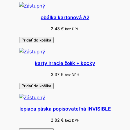
r
o
obálka kartonová A2
2,43
€
bez DPH
Pridať do košíka
karty hracie žolík + kocky
3,37
€
bez DPH
Pridať do košíka
lepiaca páska popisovateľná INVISIBLE
2,82
€
bez DPH