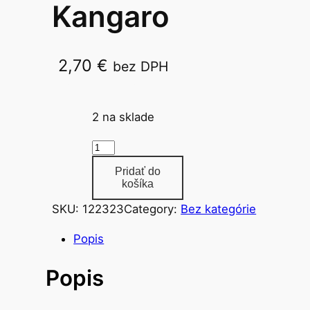
Kangaro
2,70
€
bez DPH
23/15 H 1000ks
2 na sklade
m
n
Pridať do
o
košíka
ž
SKU:
122323
Category:
Bez kategórie
s
t
Popis
v
Popis
o
s
p