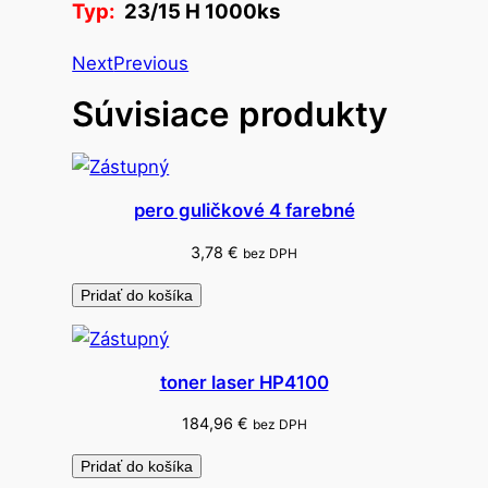
Typ:
23/15 H 1000ks
o
n
Next
Previous
y
Súvisiace produkty
z
o
š
í
pero guličkové 4 farebné
v
a
3,78
€
bez DPH
c
Pridať do košíka
i
e
K
toner laser HP4100
a
n
184,96
€
bez DPH
g
Pridať do košíka
a