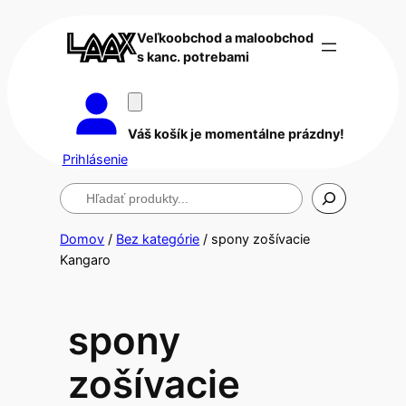
Veľkoobchod a maloobchod
s kanc. potrebami
Váš košík je momentálne prázdny!
Prihlásenie
Hľadanie
Domov
/
Bez kategórie
/ spony zošívacie
Kangaro
spony
zošívacie