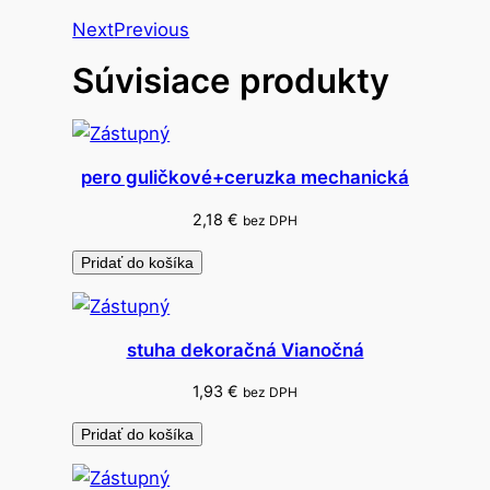
h
Next
Previous
o
Súvisiace produkty
v
a
c
i
pero guličkové+ceruzka mechanická
a
m
2,18
€
bez DPH
a
Pridať do košíka
š
ľ
a
stuha dekoračná Vianočná
m
e
1,93
€
bez DPH
t
Pridať do košíka
a
l