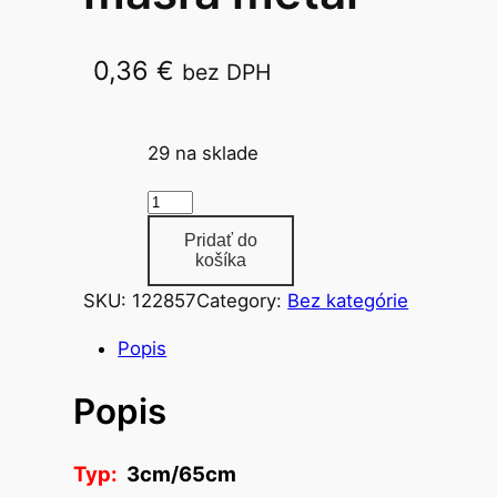
0,36
€
bez DPH
3cm/65cm
29 na sklade
m
n
Pridať do
o
košíka
ž
SKU:
122857
Category:
Bez kategórie
s
t
Popis
v
Popis
o
s
ť
Typ:
3cm/65cm
a