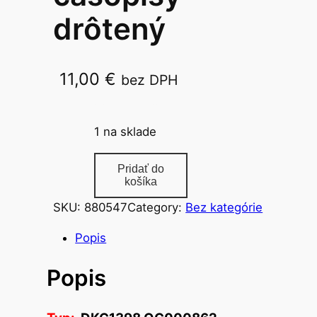
drôtený
11,00
€
bez DPH
DKC1398 QC000862
1 na sklade
m
Pridať do
n
košíka
o
SKU:
880547
Category:
Bez kategórie
ž
s
Popis
t
Popis
v
o
s