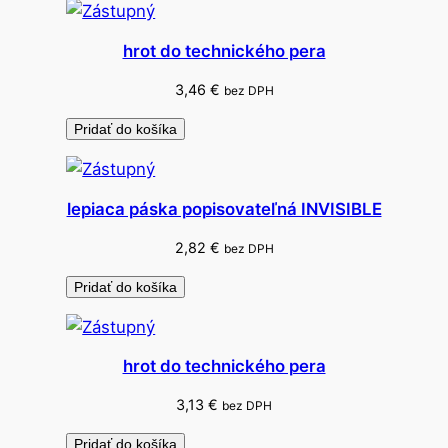
ô
t
hrot do technického pera
e
n
3,46
€
bez DPH
ý
Pridať do košíka
lepiaca páska popisovateľná INVISIBLE
2,82
€
bez DPH
Pridať do košíka
hrot do technického pera
3,13
€
bez DPH
Pridať do košíka