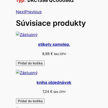
Typ:
DKC1398 QC000862
t
o
Next
Previous
j
Súvisiace produkty
a
n
n
a
etikety samolep.
č
a
8,66
€
bez DPH
s
Pridať do košíka
o
p
i
kniha objednávok
s
y
7,24
€
bez DPH
d
Pridať do košíka
r