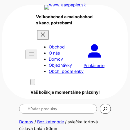
Veľkoobchod a maloobchod
s kanc. potrebami
Obchod
O nás
Domov
Objednávky
Prihlásenie
Obch. podmienky
Váš košík je momentálne prázdny!
Hľadanie
Domov
/
Bez kategórie
/ sviečka tortová
číslová balón 50mm