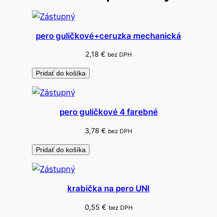
á
č
í
pero guličkové+ceruzka mechanická
s
2,18
€
bez DPH
l
o
Pridať do košíka
v
á
b
pero guličkové 4 farebné
a
3,78
€
bez DPH
l
ó
Pridať do košíka
n
5
0
krabička na pero UNI
m
0,55
€
bez DPH
m