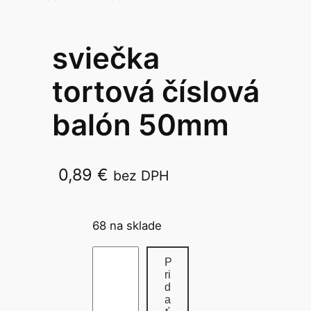
sviečka
tortová číslová
balón 50mm
0,89
€
bez DPH
50mm MFP
68 na sklade
m
P
n
ri
d
o
a
ž