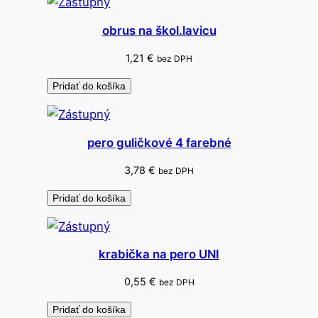
J
u
obrus na škol.lavicu
m
b
1,21
€
bez DPH
o
Pridať do košíka
5
8
×
pero guličkové 4 farebné
2
2
3,78
€
bez DPH
m
Pridať do košíka
m
krabička na pero UNI
0,55
€
bez DPH
Pridať do košíka