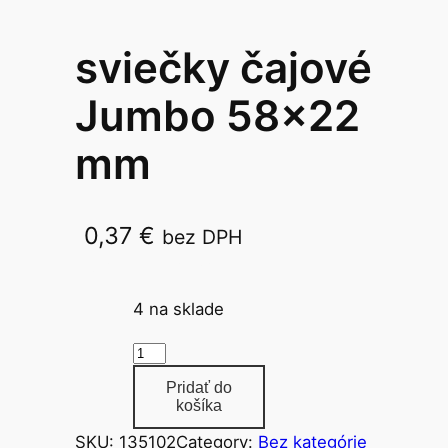
sviečky čajové
Jumbo 58×22
mm
0,37
€
bez DPH
58 x 22 mm / 1ks w
4 na sklade
m
n
Pridať do
o
košíka
ž
SKU:
135102
Category:
Bez kategórie