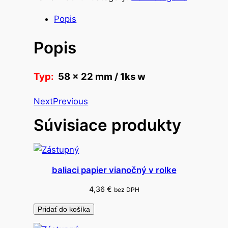
s
t
Popis
v
Popis
o
s
v
Typ:
58 x 22 mm / 1ks w
i
e
Next
Previous
č
Súvisiace produkty
k
y
č
a
baliaci papier vianočný v rolke
j
o
4,36
€
bez DPH
v
Pridať do košíka
é