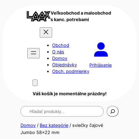
Veľkoobchod a maloobchod
s kanc. potrebami
Obchod
O nás
Domov
Objednávky
Prihlásenie
Obch. podmienky
Váš košík je momentálne prázdny!
Hľadanie
Domov
/
Bez kategórie
/ sviečky čajové
Jumbo 58×22 mm