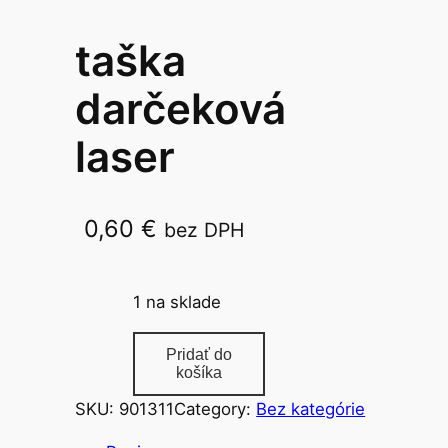
taška
darčeková
laser
0,60
€
bez DPH
SML 11x14cm
1 na sklade
m
Pridať do
n
košíka
o
SKU:
901311
Category:
Bez kategórie
ž