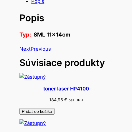
s
Popis
t
Popis
v
o
t
Typ:
SML 11x14cm
a
š
Next
Previous
k
Súvisiace produkty
a
d
a
r
toner laser HP4100
č
e
184,96
€
bez DPH
k
Pridať do košíka
o
v
á