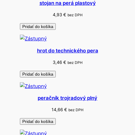
stojan na perá plastový
l
a
4,93
€
bez DPH
s
Pridať do košíka
e
r
hrot do technického pera
3,46
€
bez DPH
Pridať do košíka
peračník trojradový plný
14,66
€
bez DPH
Pridať do košíka