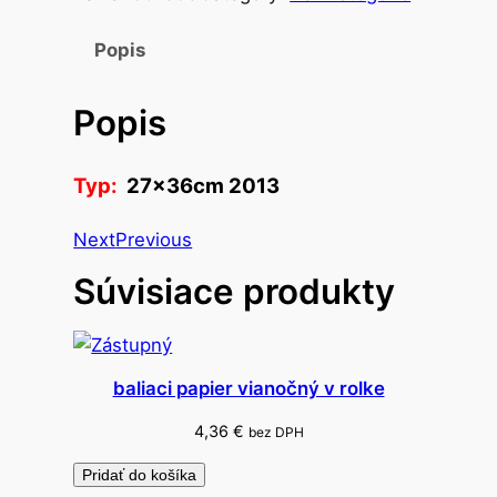
s
t
Popis
v
o
Popis
t
a
š
Typ:
27x36cm 2013
k
a
Next
Previous
v
Súvisiace produkty
e
ľ
k
o
baliaci papier vianočný v rolke
n
4,36
€
bez DPH
o
č
Pridať do košíka