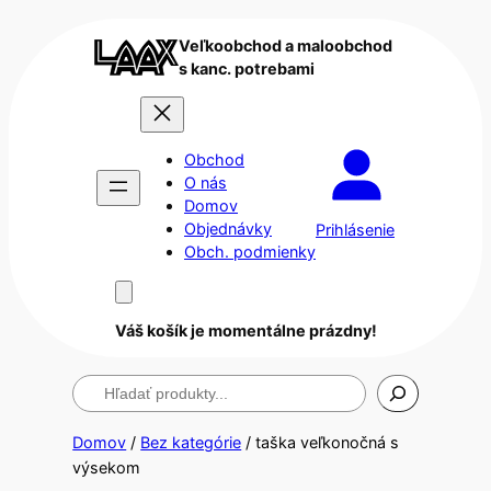
Veľkoobchod a maloobchod
s kanc. potrebami
Obchod
O nás
Domov
Objednávky
Prihlásenie
Obch. podmienky
Váš košík je momentálne prázdny!
Hľadanie
Domov
/
Bez kategórie
/ taška veľkonočná s
výsekom