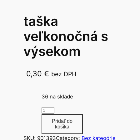
taška
veľkonočná s
výsekom
0,30
€
bez DPH
27x36cm 2013
36 na sklade
m
n
Pridať do
o
košíka
ž
SKU:
901393
Category:
Bez kategórie