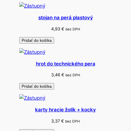
n
á
s
stojan na perá plastový
v
4,93
€
bez DPH
ý
s
Pridať do košíka
e
k
o
hrot do technického pera
m
3,46
€
bez DPH
Pridať do košíka
karty hracie žolík + kocky
3,37
€
bez DPH