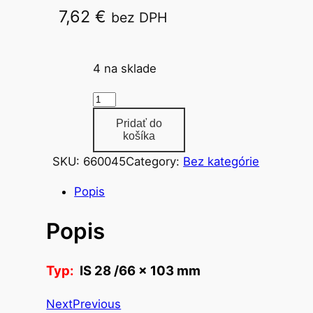
7,62
€
bez DPH
IS 28 /66 x 103 mm
4 na sklade
m
n
Pridať do
o
košíka
ž
SKU:
660045
Category:
Bez kategórie
s
t
Popis
v
Popis
o
t
e
Typ:
IS 28 /66 x 103 mm
l
e
Next
Previous