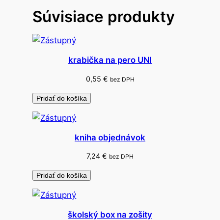
s
Súvisiace produkty
o
p
e
č
krabička na pero UNI
i
a
0,55
€
bez DPH
t
Pridať do košíka
k
y
I
kniha objednávok
S
2
7,24
€
bez DPH
8
Pridať do košíka
školský box na zošity