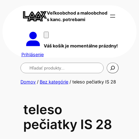
Veľkoobchod a maloobchod
s kanc. potrebami
Váš košík je momentálne prázdny!
Prihlásenie
Hľadanie
Domov
/
Bez kategórie
/ teleso pečiatky IS 28
teleso
pečiatky IS 28