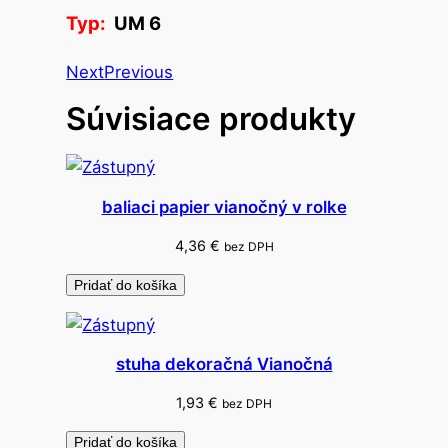
e
Typ:
UM 6
l
e
Next
Previous
s
Súvisiace produkty
o
p
e
č
baliaci papier vianočný v rolke
i
a
4,36
€
bez DPH
t
Pridať do košíka
k
y
U
stuha dekoračná Vianočná
M
6
1,93
€
bez DPH
Pridať do košíka