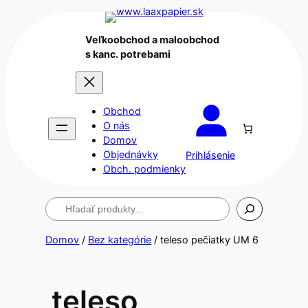
Veľkoobchod a maloobchod
s kanc. potrebami
Obchod
O nás
Domov
Objednávky
Prihlásenie
Obch. podmienky
Hľadanie
Domov
/
Bez kategórie
/ teleso pečiatky UM 6
teleso