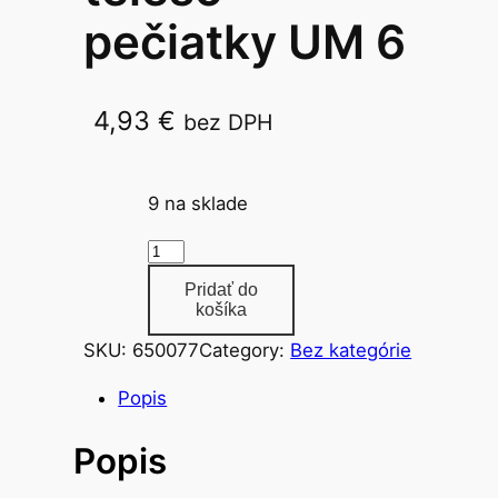
pečiatky UM 6
4,93
€
bez DPH
UM 6
9 na sklade
m
n
Pridať do
o
košíka
ž
SKU:
650077
Category:
Bez kategórie
s
t
Popis
v
Popis
o
t