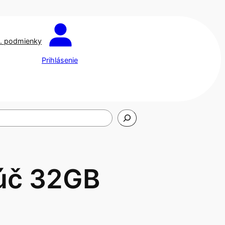
. podmienky
Prihlásenie
úč 32GB