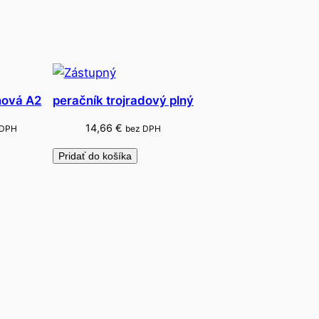
nová A2
peračník trojradový plný
14,66
€
 DPH
bez DPH
Pridať do košíka