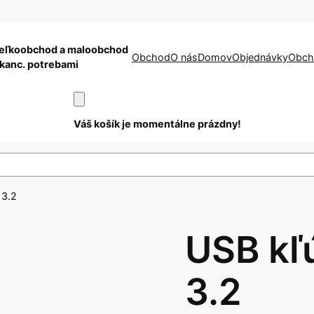
eľkoobchod a maloobchod
Obchod
O nás
Domov
Objednávky
Obch
 kanc. potrebami
Váš košík je momentálne prázdny!
 3.2
USB kľ
3.2