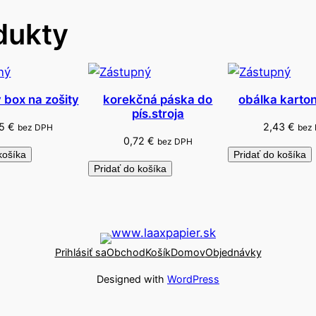
.
dukty
2
 box na zošity
korekčná páska do
obálka karto
pís.stroja
85
€
2,43
€
bez DPH
bez
0,72
€
bez DPH
košíka
Pridať do košíka
Pridať do košíka
Prihlásiť sa
Obchod
Košík
Domov
Objednávky
Designed with
WordPress