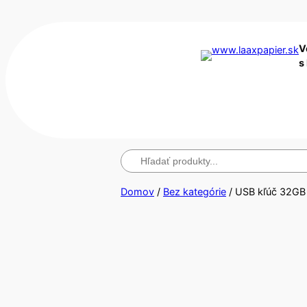
V
s
Hľadanie
Domov
/
Bez kategórie
/ USB kľúč 32GB