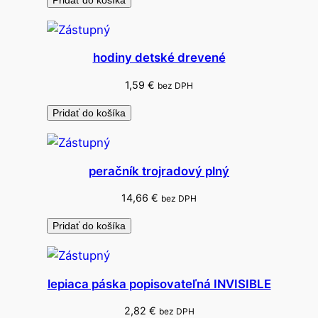
Pridať do košíka
u
š
a
hodiny detské drevené
m
i
1,59
€
bez DPH
/
Pridať do košíka
2
0
k
peračník trojradový plný
s
14,66
€
bez DPH
Pridať do košíka
lepiaca páska popisovateľná INVISIBLE
2,82
€
bez DPH