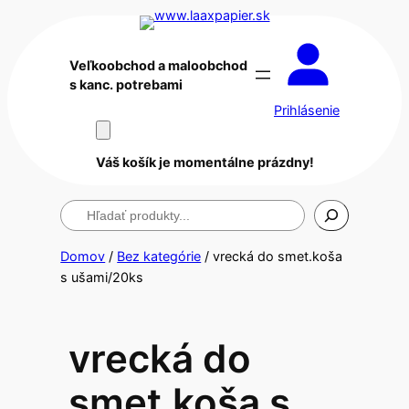
Veľkoobchod a maloobchod
s kanc. potrebami
Prihlásenie
Váš košík je momentálne prázdny!
Hľadanie
Domov
/
Bez kategórie
/ vrecká do smet.koša
s ušami/20ks
vrecká do
smet.koša s