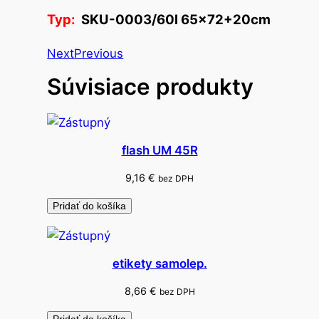
r
Typ:
SKU-0003/60l 65×72+20cm
e
c
Next
Previous
k
Súvisiace produkty
á
d
o
s
flash UM 45R
m
e
9,16
€
bez DPH
t
Pridať do košíka
.
k
o
etikety samolep.
š
a
8,66
€
bez DPH
s