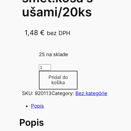
ušami/20ks
1,48
€
bez DPH
SKU-0003/60l 65×72+20cm
25 na sklade
m
n
Pridať do
o
košíka
ž
SKU:
920113
Category:
Bez kategórie
s
t
Popis
v
Popis
o
v