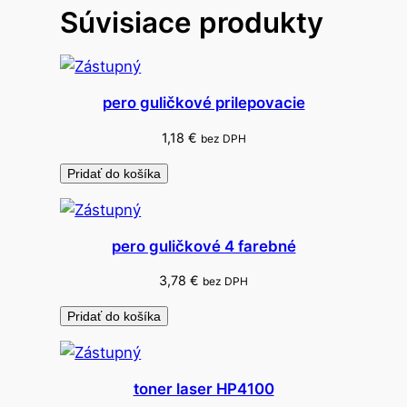
Súvisiace produkty
k
o
n
a
pero guličkové prilepovacie
h
a
1,18
€
bez DPH
m
Pridať do košíka
b
u
r
pero guličkové 4 farebné
g
e
3,78
€
bez DPH
r
Pridať do košíka
toner laser HP4100