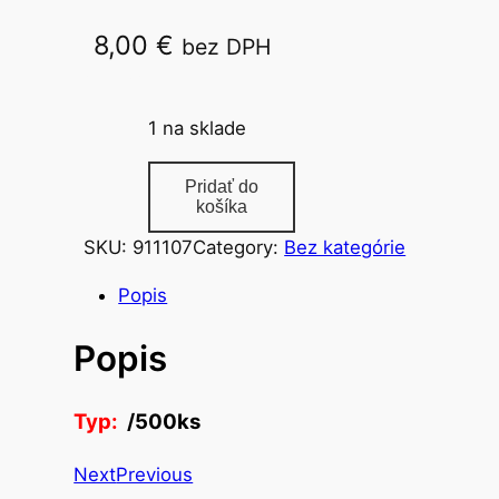
8,00
€
bez DPH
/500ks
1 na sklade
m
Pridať do
n
košíka
o
SKU:
911107
Category:
Bez kategórie
ž
s
Popis
t
Popis
v
o
v
Typ:
/500ks
r
e
Next
Previous
c