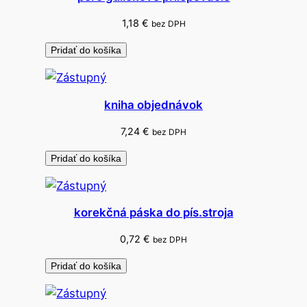
é
P
1,18
€
bez DPH
P
Pridať do košíka
kniha objednávok
7,24
€
bez DPH
Pridať do košíka
korekčná páska do pís.stroja
0,72
€
bez DPH
Pridať do košíka