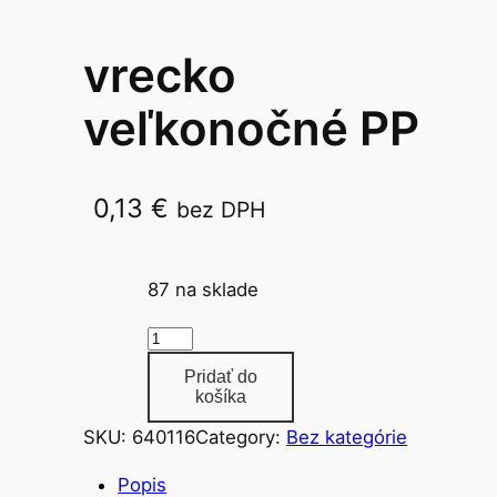
vrecko
veľkonočné PP
0,13
€
bez DPH
MFP 20x39x6cm
87 na sklade
m
n
Pridať do
o
košíka
ž
SKU:
640116
Category:
Bez kategórie
s
t
Popis