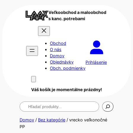
Veľkoobchod a maloobchod
s kanc. potrebami
Obchod
O nás
Domov
Objednávky
Prihlásenie
Obch. podmienky
Váš košík je momentálne prázdny!
Hľadanie
Domov
/
Bez kategórie
/ vrecko veľkonočné
PP