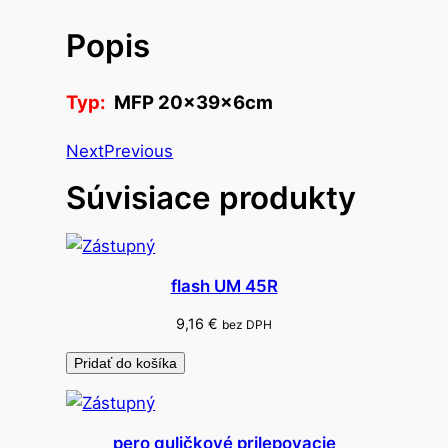
v
Popis
o
v
r
Typ:
MFP 20x39x6cm
e
c
Next
Previous
k
Súvisiace produkty
o
v
e
ľ
flash UM 45R
k
o
9,16
€
bez DPH
n
Pridať do košíka
o
č
n
pero guličkové prilepovacie