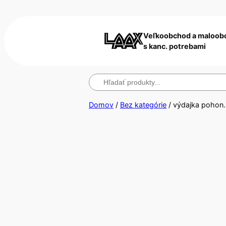
Veľkoobchod a maloob
s kanc. potrebami
Hľadanie
Domov
/
Bez kategórie
/ výdajka pohon.