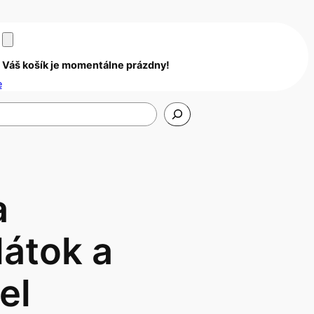
Váš košík je momentálne prázdny!
e
a
látok a
el