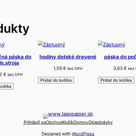
l
á
t
dukty
o
k
a
m
čná páska do
hodiny detské drevené
páska do počí
a
ís.stroja
z
1,59
€
3,63
€
bez DPH
bez
72
€
bez DPH
a
Pridať do košíka
Pridať do košíka
d
košíka
i
e
l
Prihlásiť sa
Obchod
Košík
Domov
Objednávky
Designed with
WordPress