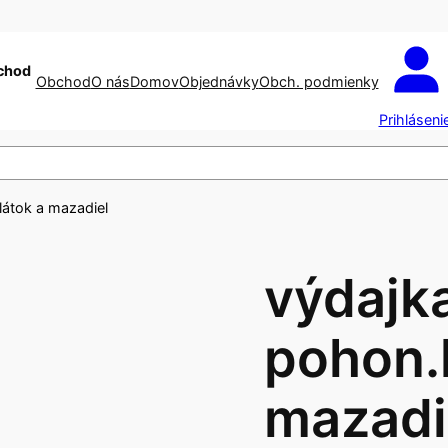
chod
Obchod
O nás
Domov
Objednávky
Obch. podmienky
Prihláseni
látok a mazadiel
výdajk
pohon.
mazadi