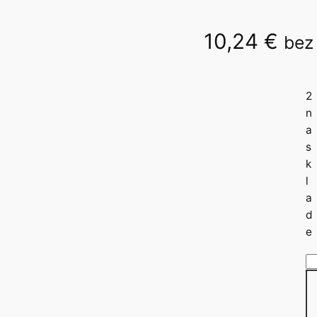
10,24
€
bez
40 037 7/40 037 1
2
n
a
s
k
l
a
d
e
m
n
o
ž