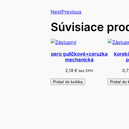
Next
Previous
Súvisiace pro
pero guličkové+ceruzka
korek
mechanická
p
2,18
€
0,
bez DPH
Pridať do košíka
Pridať do 