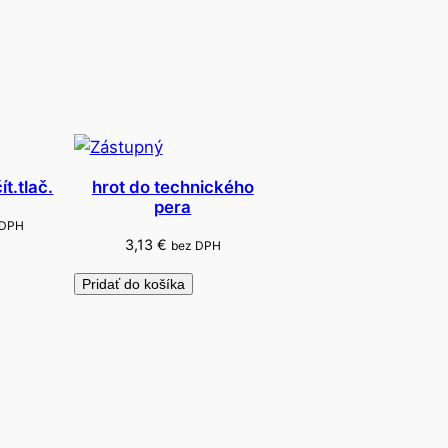
t.tlač.
hrot do technického
pera
 DPH
3,13
€
bez DPH
Pridať do košíka