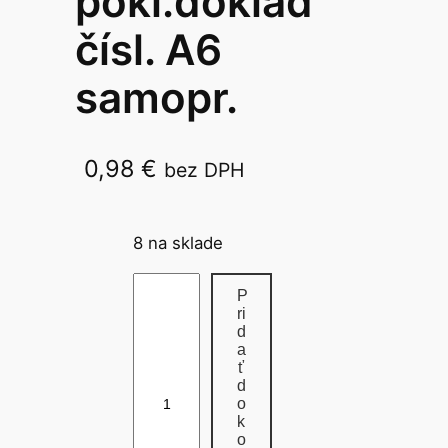
pokl.doklad
čísl. A6
samopr.
0,98
€
bez DPH
311
8 na sklade
m
P
n
ri
d
o
a
ž
ť
d
s
o
t
k
v
o