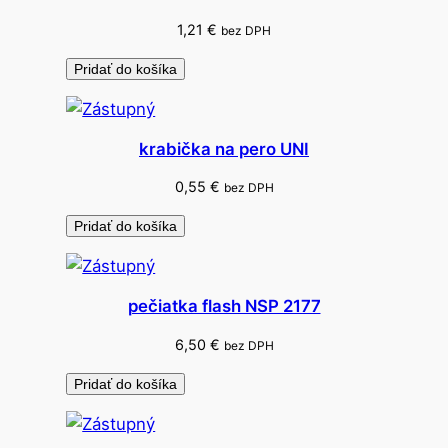
k
1,21
€
bez DPH
l
a
Pridať do košíka
d
č
í
krabička na pero UNI
s
0,55
€
bez DPH
l
.
Pridať do košíka
A
6
s
pečiatka flash NSP 2177
a
6,50
€
bez DPH
m
o
Pridať do košíka
p
r