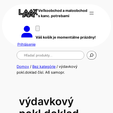
Veľkoobchod a maloobchod
s kanc. potrebami
Váš košík je momentálne prázdny!
Prihlásenie
Hľadanie
Domov
/
Bez kategórie
/ výdavkový
pokl.doklad čísl. A6 samopr.
výdavkový