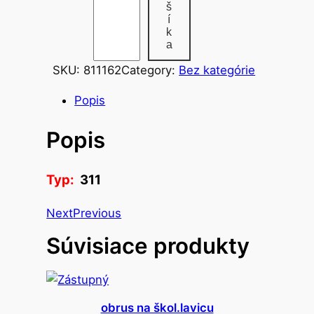
š
o
í
v
k
a
ý
d
SKU:
811162
Category:
Bez kategórie
a
Popis
v
k
Popis
o
v
ý
Typ:
311
p
Next
Previous
o
k
Súvisiace produkty
l
.
d
o
obrus na škol.lavicu