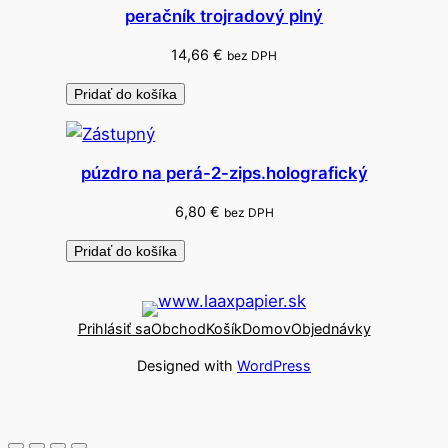
.
peračník trojradový plný
14,66
€
bez DPH
Pridať do košíka
púzdro na perá-2-zips.holografický
6,80
€
bez DPH
Pridať do košíka
Prihlásiť sa
Obchod
Košík
Domov
Objednávky
Designed with
WordPress