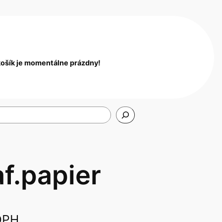
košík je momentálne prázdny!
f.papier
DPH