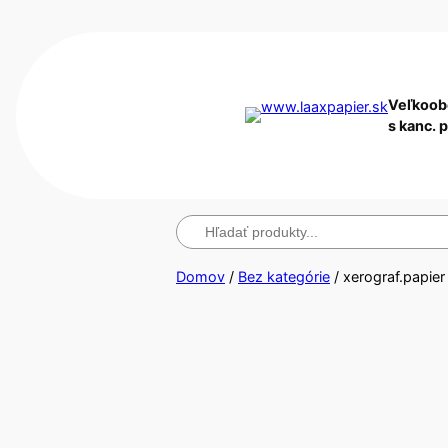
Veľkoob
s kanc. 
Hľadanie
Domov
/
Bez kategórie
/ xerograf.papier