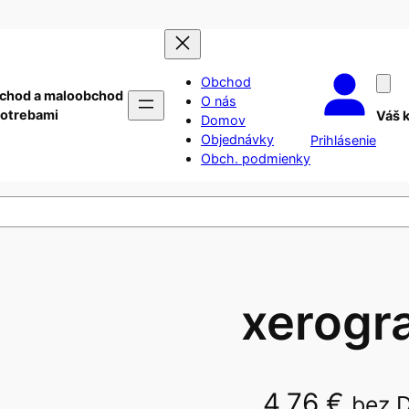
Obchod
chod a maloobchod
O nás
potrebami
Váš 
Domov
Objednávky
Prihlásenie
Obch. podmienky
xerogra
4,76
€
bez 