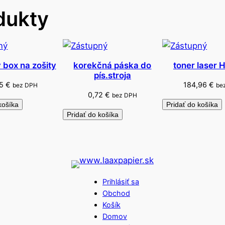
dukty
r
 box na zošity
korekčná páska do
toner laser
pís.stroja
85
€
184,96
€
bez DPH
be
0,72
€
bez DPH
košíka
Pridať do košíka
Pridať do košíka
Prihlásiť sa
Obchod
Košík
Domov