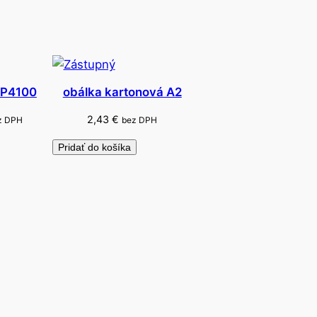
 HP4100
obálka kartonová A2
2,43
€
z DPH
bez DPH
Pridať do košíka