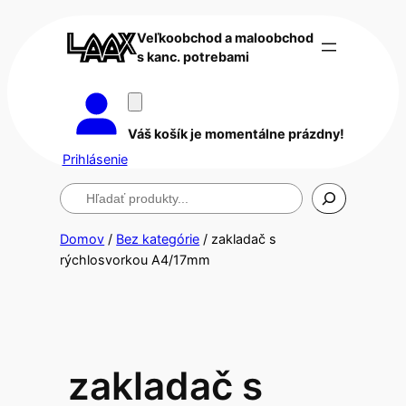
Veľkoobchod a maloobchod
s kanc. potrebami
Váš košík je momentálne prázdny!
Prihlásenie
Hľadanie
Domov
/
Bez kategórie
/ zakladač s
rýchlosvorkou A4/17mm
zakladač s