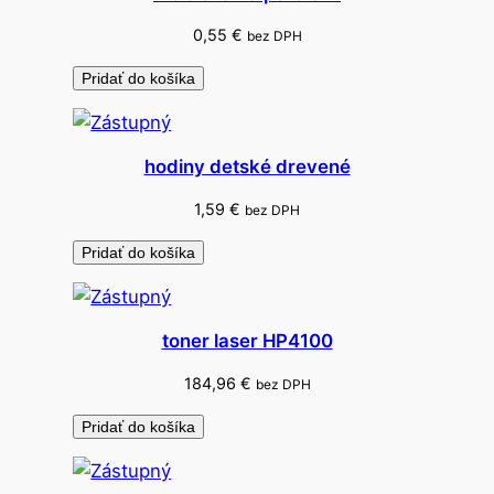
o
0,55
€
bez DPH
r
k
Pridať do košíka
o
u
A
hodiny detské drevené
4
1,59
€
/
bez DPH
1
Pridať do košíka
7
m
m
toner laser HP4100
184,96
€
bez DPH
Pridať do košíka