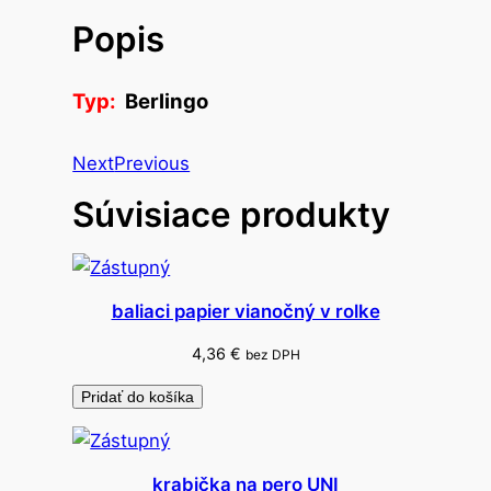
z
Popis
a
k
Typ:
Berlingo
l
a
d
Next
Previous
a
Súvisiace produkty
č
s
r
ý
baliaci papier vianočný v rolke
c
4,36
€
bez DPH
h
l
Pridať do košíka
o
s
v
krabička na pero UNI