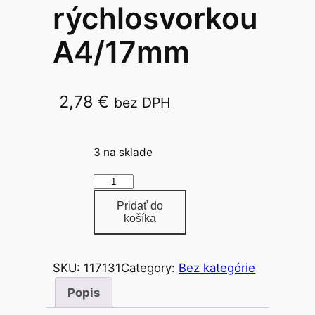
rýchlosvorkou
A4/17mm
2,78
€
bez DPH
Berlingo
3 na sklade
m
n
Pridať do
o
košíka
ž
s
SKU:
117131
Category:
Bez kategórie
t
v
Popis
o