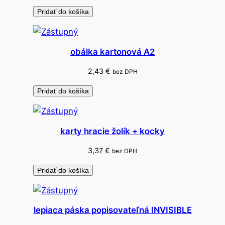
i
Pridať do košíka
l
c
.
obálka kartonová A2
v
a
2,43
€
bez DPH
j
Pridať do košíka
í
č
k
karty hracie žolík + kocky
o
3,37
€
bez DPH
Pridať do košíka
lepiaca páska popisovateľná INVISIBLE