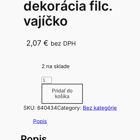
dekorácia filc.
vajíčko
2,07
€
bez DPH
1696
2 na sklade
m
n
Pridať do
o
košíka
ž
SKU:
640434
Category:
Bez kategórie
s
t
Popis
v
Popis
o