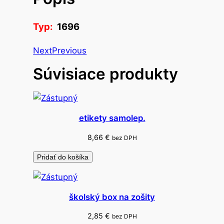
z
á
Typ:
1696
v
e
Next
Previous
s
Súvisiace produkty
n
á
d
e
etikety samolep.
k
o
8,66
€
bez DPH
r
Pridať do košíka
á
c
i
školský box na zošity
a
f
2,85
€
bez DPH