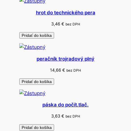
a
m
hrot do technického pera
p
r
3,46
€
bez DPH
e
Pridať do košíka
d
i
a
peračník trojradový plný
b
e
14,66
€
bez DPH
t
Pridať do košíka
.
páska do počít.tlač.
3,63
€
bez DPH
Pridať do košíka