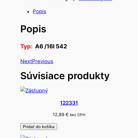
s
t
Popis
v
Popis
o
z
d
Typ:
A6 /16l 542
r
a
Next
Previous
v
Súvisiace produkty
o
t
n
ý
122331
z
á
12,89
€
bez DPH
z
Pridať do košíka
n