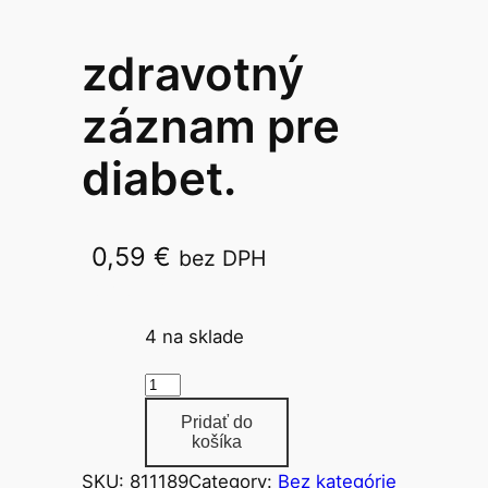
zdravotný
záznam pre
diabet.
0,59
€
bez DPH
A6 /16l 542
4 na sklade
m
n
Pridať do
o
košíka
ž
SKU:
811189
Category:
Bez kategórie