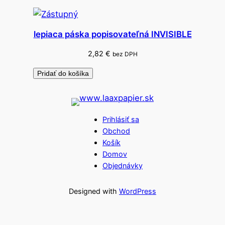
lepiaca páska popisovateľná INVISIBLE
2,82
€
bez DPH
Pridať do košíka
Prihlásiť sa
Obchod
Košík
Domov
Objednávky
Designed with
WordPress