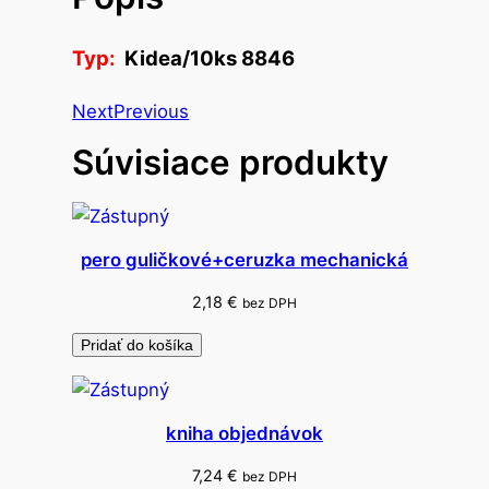
o
z
Typ:
Kidea/10ks 8846
n
a
Next
Previous
č
Súvisiace produkty
k
o
v
a
pero guličkové+ceruzka mechanická
č
n
2,18
€
bez DPH
a
Pridať do košíka
t
e
x
kniha objednávok
t
i
7,24
€
bez DPH