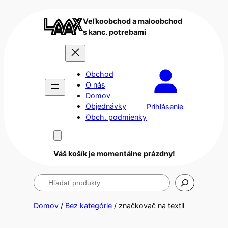
Veľkoobchod a maloobchod
s kanc. potrebami
Obchod
O nás
Domov
Objednávky
Prihlásenie
Obch. podmienky
Váš košík je momentálne prázdny!
Hľadanie
Domov
/
Bez kategórie
/ značkovač na textil