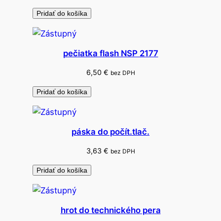
l
Pridať do košíka
pečiatka flash NSP 2177
6,50
€
bez DPH
Pridať do košíka
páska do počít.tlač.
3,63
€
bez DPH
Pridať do košíka
hrot do technického pera