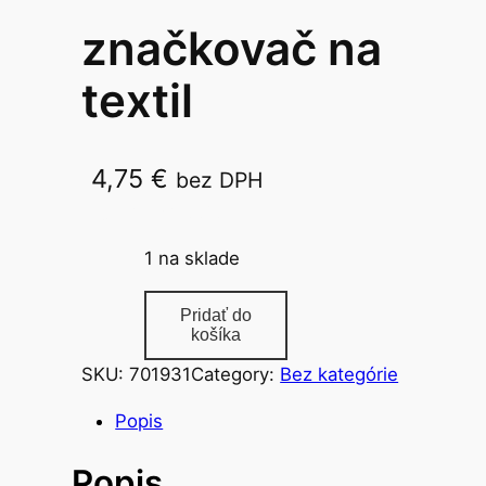
značkovač na
textil
4,75
€
bez DPH
Kidea/10ks 8846
1 na sklade
m
Pridať do
n
košíka
o
SKU:
701931
Category:
Bez kategórie
ž
s
Popis
t
Popis
v