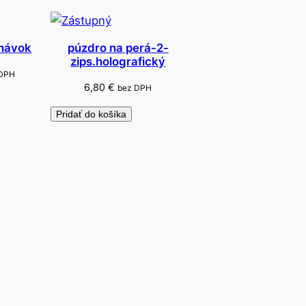
dnávok
púzdro na perá-2-
zips.holografický
 DPH
6,80
€
bez DPH
Pridať do košíka