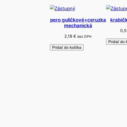
pero guličkové+ceruzka
krabič
mechanická
0,
2,18
€
bez DPH
Pridať do 
Pridať do košíka