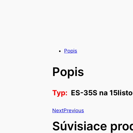
Popis
Popis
Typ:
ES-35S na 15list
Next
Previous
Súvisiace pro