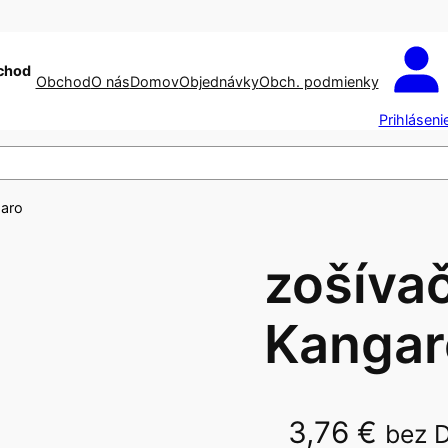
chod
Obchod
O nás
Domov
Objednávky
Obch. podmienky
Prihláseni
garo
zošíva
Kangar
3,76
€
bez 