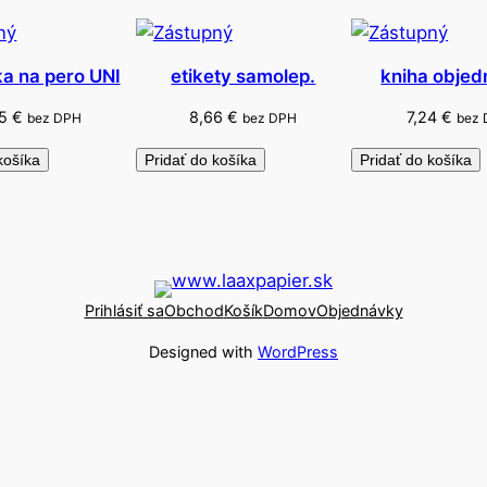
o
ka na pero UNI
etikety samolep.
kniha obje
55
€
8,66
€
7,24
€
bez DPH
bez DPH
bez
košíka
Pridať do košíka
Pridať do košíka
Prihlásiť sa
Obchod
Košík
Domov
Objednávky
Designed with
WordPress