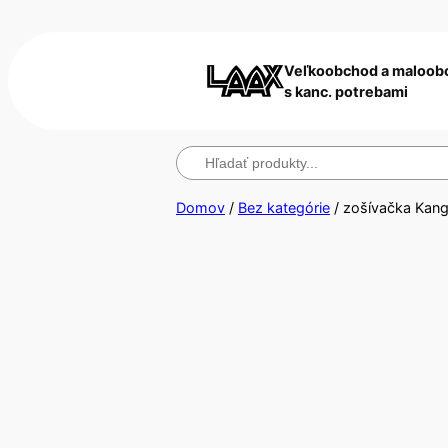
Veľkoobchod a maloob
s kanc. potrebami
Hľadanie
Domov
/
Bez kategórie
/ zošívačka Kan