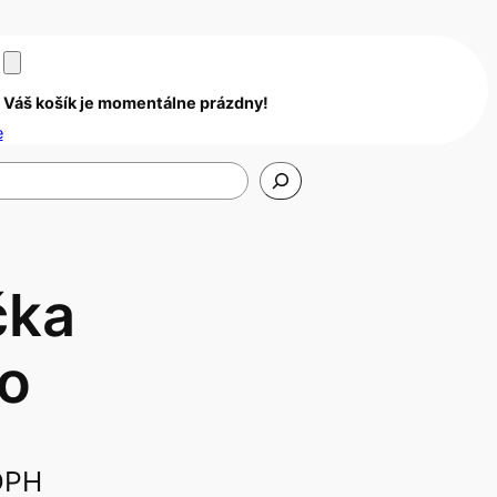
Váš košík je momentálne prázdny!
e
čka
o
DPH