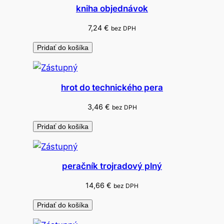
z
kniha objednávok
á
l
7,24
€
bez DPH
n
Pridať do košíka
e
A
G
hrot do technického pera
I
P
3,46
€
bez DPH
A
Pridať do košíka
peračník trojradový plný
14,66
€
bez DPH
Pridať do košíka