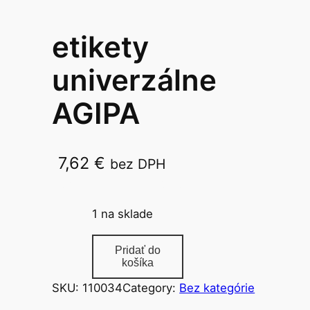
etikety
univerzálne
AGIPA
7,62
€
bez DPH
18x12mm 25 hár. AG119600
1 na sklade
m
Pridať do
n
košíka
o
SKU:
110034
Category:
Bez kategórie
ž