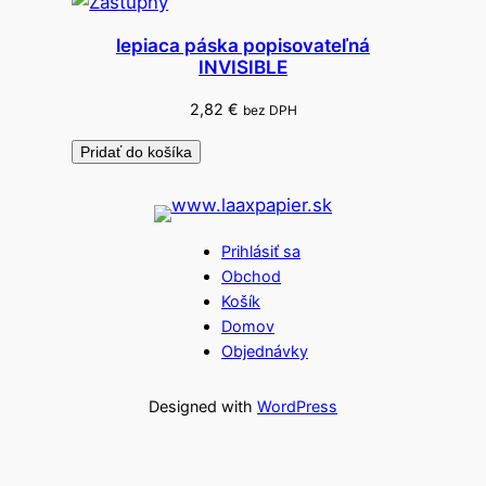
lepiaca páska popisovateľná
INVISIBLE
2,82
€
bez DPH
Pridať do košíka
Prihlásiť sa
Obchod
Košík
Domov
Objednávky
Designed with
WordPress