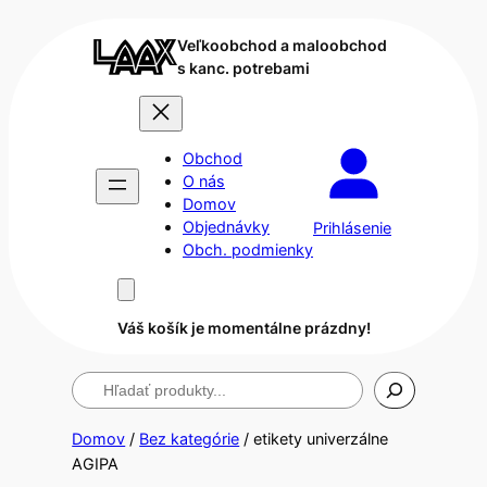
Veľkoobchod a maloobchod
s kanc. potrebami
Obchod
O nás
Domov
Objednávky
Prihlásenie
Obch. podmienky
Váš košík je momentálne prázdny!
Hľadanie
Domov
/
Bez kategórie
/ etikety univerzálne
AGIPA