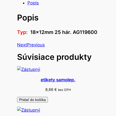
s
Popis
t
Popis
v
o
e
Typ:
18x12mm 25 hár. AG119600
t
i
Next
Previous
k
Súvisiace produkty
e
t
y
u
etikety samolep.
n
i
8,66
€
bez DPH
v
Pridať do košíka
e
r