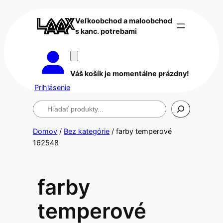
Veľkoobchod a maloobchod
s kanc. potrebami
Váš košík je momentálne prázdny!
Prihlásenie
Hľadanie
Domov
/
Bez kategórie
/ farby temperové
162548
farby
temperové