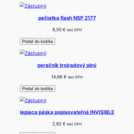
8
pečiatka flash NSP 2177
6,50
€
bez DPH
Pridať do košíka
peračník trojradový plný
14,66
€
bez DPH
Pridať do košíka
lepiaca páska popisovateľná INVISIBLE
2,82
€
bez DPH