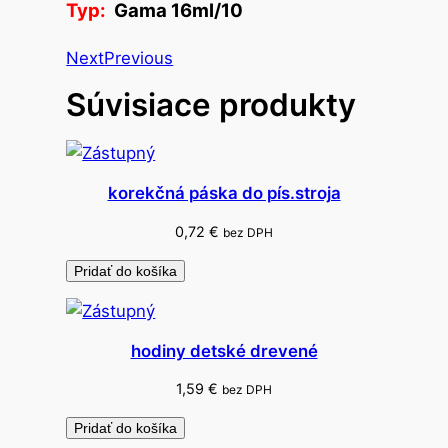
Typ:
Gama 16ml/10
r
b
Next
Previous
y
Súvisiace produkty
t
e
m
p
korekčná páska do pís.stroja
e
r
0,72
€
bez DPH
o
Pridať do košíka
v
é
1
hodiny detské drevené
6
2
1,59
€
bez DPH
5
Pridať do košíka
4