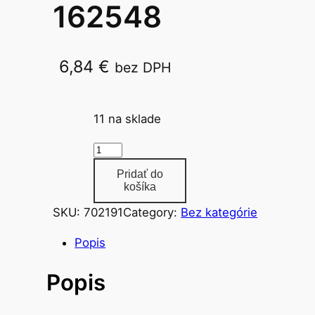
162548
6,84
€
bez DPH
Gama 16ml/10
11 na sklade
m
n
Pridať do
o
košíka
ž
SKU:
702191
Category:
Bez kategórie
s
t
Popis
v
Popis
o
f
a