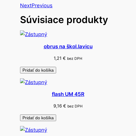
o
Next
Previous
h
Súvisiace produkty
š
k
o
l
obrus na škol.lavicu
s
1,21
€
bez DPH
k
ý
Pridať do košíka
l
i
c
flash UM 45R
e
9,16
€
bez DPH
n
č
Pridať do košíka
n
ý