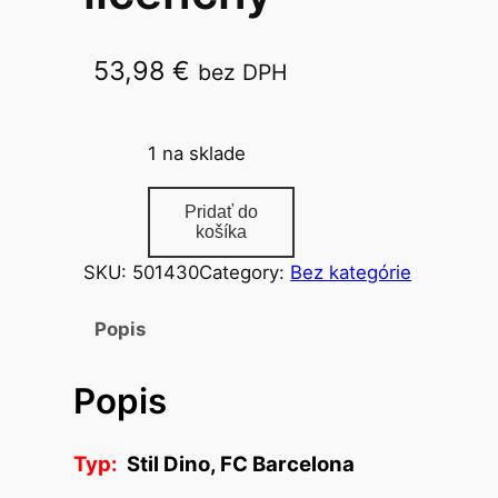
53,98
€
bez DPH
Stil Dino, FC Barcelona
1 na sklade
m
Pridať do
n
košíka
o
SKU:
501430
Category:
Bez kategórie
ž
s
Popis
t
v
Popis
o
b
a
Typ:
Stil Dino, FC Barcelona
t