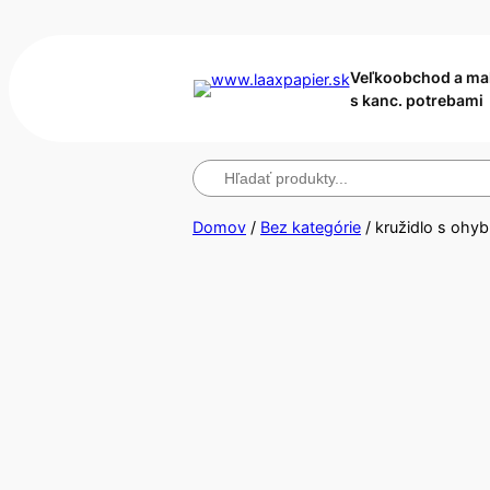
Veľkoobchod a m
s kanc. potrebami
Hľadanie
Domov
/
Bez kategórie
/ kružidlo s oh