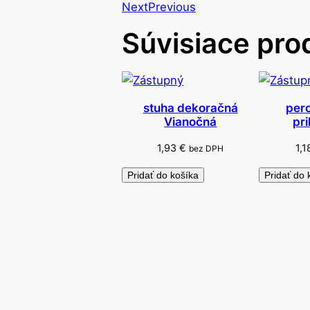
Next
Previous
Súvisiace pro
stuha dekoračná
pero
Vianočná
pr
1,93
€
1,
bez DPH
Pridať do košíka
Pridať do 