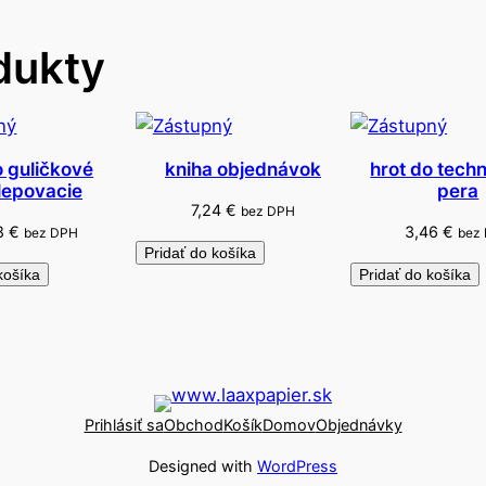
n
dukty
ý
m
r
a
m
 guličkové
kniha objednávok
hrot do tech
ilepovacie
pera
e
7,24
€
bez DPH
n
18
€
3,46
€
bez DPH
bez
o
Pridať do košíka
košíka
Pridať do košíka
m
Prihlásiť sa
Obchod
Košík
Domov
Objednávky
Designed with
WordPress