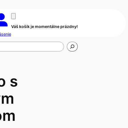
Váš košík je momentálne prázdny!
ásenie
o s
ým
om