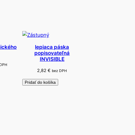
nického
lepiaca páska
popisovateľná
INVISIBLE
 DPH
2,82
€
bez DPH
Pridať do košíka