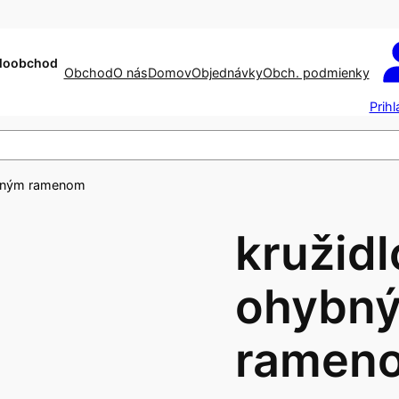
aloobchod
Obchod
O nás
Domov
Objednávky
Obch. podmienky
Prihl
ybným ramenom
kružidl
ohybn
ramen