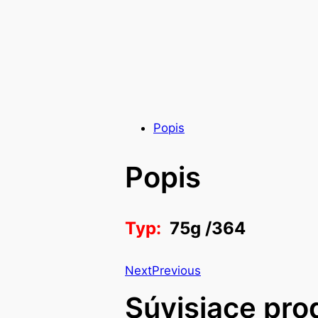
Popis
Popis
Typ:
75g /364
Next
Previous
Súvisiace pro