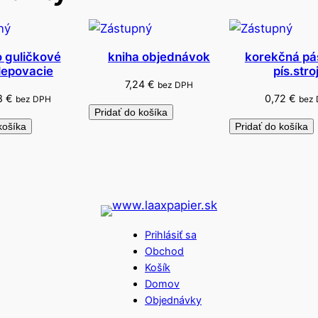
 guličkové
kniha objednávok
korekčná pá
ilepovacie
pís.stro
7,24
€
bez DPH
18
€
0,72
€
bez DPH
bez
Pridať do košíka
košíka
Pridať do košíka
Prihlásiť sa
Obchod
Košík
Domov
Objednávky