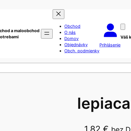
Obchod
chod a maloobchod
O nás
potrebami
Váš 
Domov
Objednávky
Prihlásenie
Obch. podmienky
lepiac
1,82
€
bez 