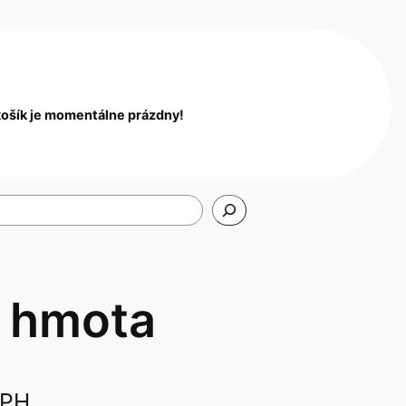
košík je momentálne prázdny!
a hmota
DPH