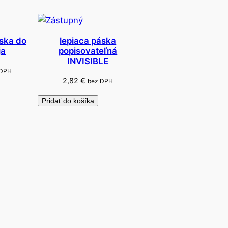
ska do
lepiaca páska
ja
popisovateľná
INVISIBLE
 DPH
2,82
€
bez DPH
Pridať do košíka