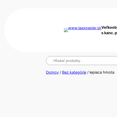
Veľkoob
s kanc. 
Hľadanie
Domov
/
Bez kategórie
/ lepiaca hmota