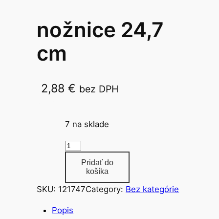
nožnice 24,7
cm
2,88
€
bez DPH
MFP SC9909/5010103
7 na sklade
m
n
Pridať do
o
košíka
ž
SKU:
121747
Category:
Bez kategórie
s
t
Popis