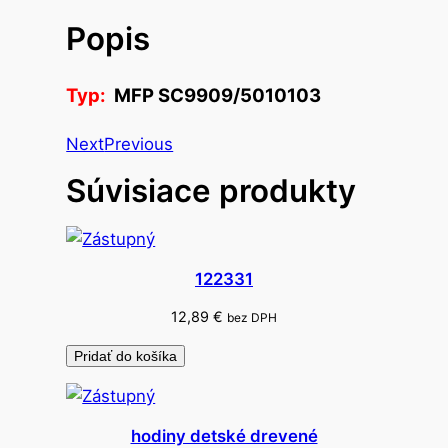
v
Popis
o
n
o
Typ:
MFP SC9909/5010103
ž
n
Next
Previous
i
Súvisiace produkty
c
e
2
4
122331
,
7
12,89
€
bez DPH
c
Pridať do košíka
m
hodiny detské drevené