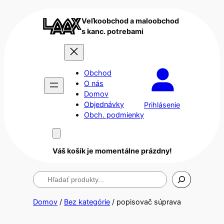
Veľkoobchod a maloobchod
s kanc. potrebami
Obchod
O nás
Domov
Objednávky
Prihlásenie
Obch. podmienky
Váš košík je momentálne prázdny!
Hľadanie
Domov
/
Bez kategórie
/ popisovač súprava