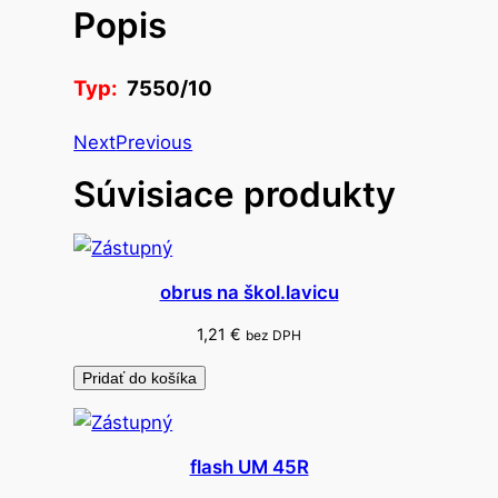
Popis
o
p
o
Typ:
7550/10
p
i
Next
Previous
s
Súvisiace produkty
o
v
a
č
obrus na škol.lavicu
s
ú
1,21
€
bez DPH
p
Pridať do košíka
r
a
v
flash UM 45R
a