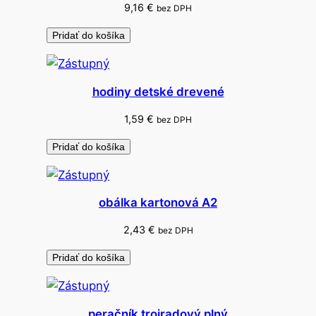
9,16
€
bez DPH
Pridať do košíka
hodiny detské drevené
1,59
€
bez DPH
Pridať do košíka
obálka kartonová A2
2,43
€
bez DPH
Pridať do košíka
peračník trojradový plný