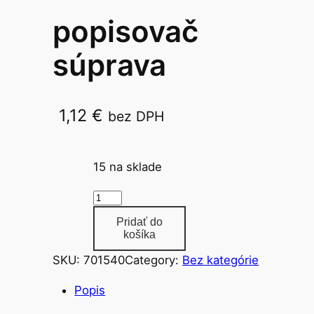
popisovač
súprava
1,12
€
bez DPH
7550/10
15 na sklade
m
n
Pridať do
o
košíka
ž
SKU:
701540
Category:
Bez kategórie
s
t
Popis
v