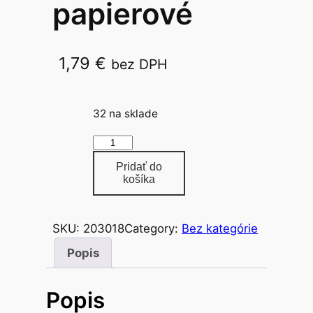
papierové
1,79
€
bez DPH
33×33/2/50
32 na sklade
m
n
Pridať do
o
košíka
ž
s
SKU:
203018
Category:
Bez kategórie
t
v
Popis
o
o
Popis
b