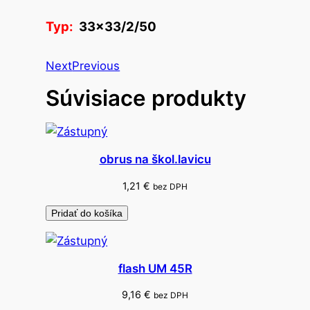
r
Typ:
33×33/2/50
ú
s
k
Next
Previous
y
Súvisiace produkty
p
a
p
i
obrus na škol.lavicu
e
1,21
€
bez DPH
r
o
Pridať do košíka
v
é
flash UM 45R
9,16
€
bez DPH