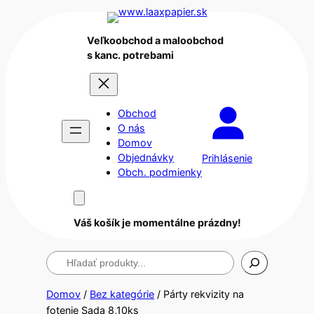
Veľkoobchod a maloobchod
s kanc. potrebami
Obchod
O nás
Domov
Objednávky
Prihlásenie
Obch. podmienky
Váš košík je momentálne prázdny!
Hľadanie
Domov
/
Bez kategórie
/ Párty rekvizity na
fotenie Sada 8,10ks