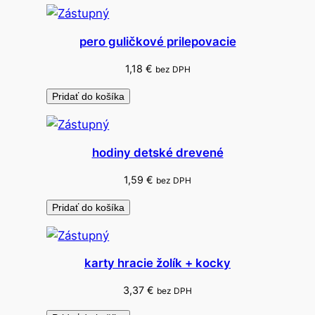
y
n
pero guličkové prilepovacie
a
f
1,18
€
bez DPH
o
Pridať do košíka
t
e
n
hodiny detské drevené
i
e
1,59
€
bez DPH
S
Pridať do košíka
a
d
a
karty hracie žolík + kocky
8
,
3,37
€
bez DPH
1