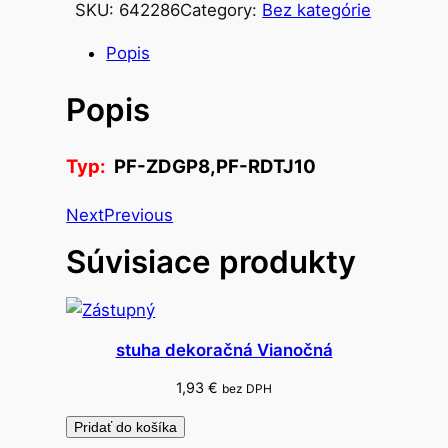
SKU:
642286
Category:
Bez kategórie
s
t
Popis
v
Popis
o
P
á
Typ:
PF-ZDGP8,PF-RDTJ10
r
t
Next
Previous
y
Súvisiace produkty
r
e
k
v
stuha dekoračná Vianočná
i
z
1,93
€
bez DPH
i
Pridať do košíka
t