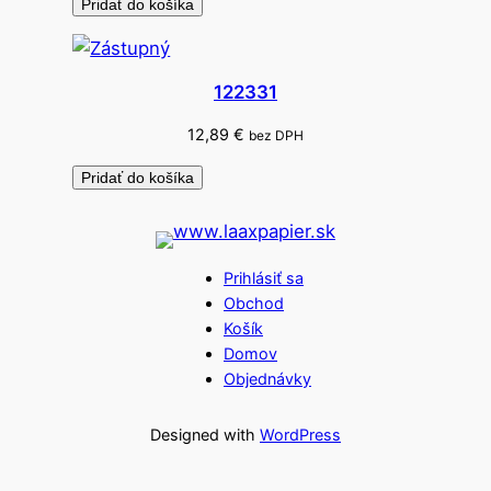
Pridať do košíka
0
k
s
122331
12,89
€
bez DPH
Pridať do košíka
Prihlásiť sa
Obchod
Košík
Domov
Objednávky
Designed with
WordPress