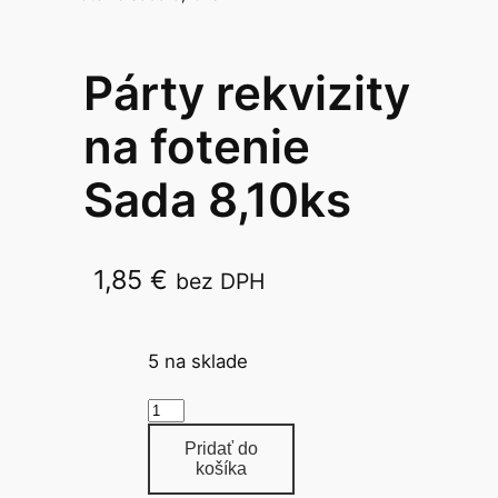
Párty rekvizity
na fotenie
Sada 8,10ks
1,85
€
bez DPH
PF-ZDGP8,PF-RDTJ10
5 na sklade
m
n
Pridať do
o
košíka
ž